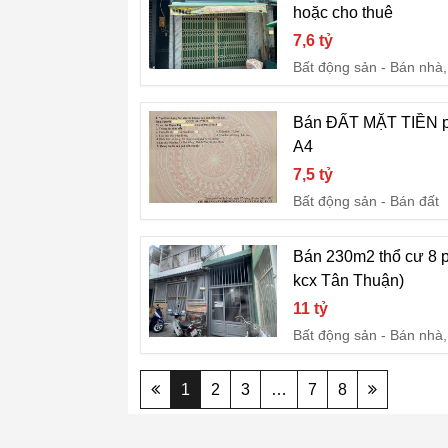
hoặc cho thuê
7,6 tỷ
Bất động sản
Bán nhà,
Bán ĐẤT MẶT TIỀN p
A4
7,5 tỷ
Bất động sản
Bán đất
Bán 230m2 thổ cư 8 p
kcx Tân Thuận)
11 tỷ
Bất động sản
Bán nhà,
1
2
3
…
7
8