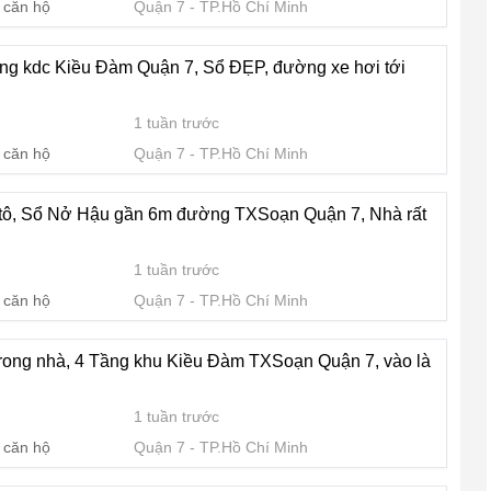
 căn hộ
Quận 7
TP.Hồ Chí Minh
ộng kdc Kiều Đàm Quận 7, Sổ ĐẸP, đường xe hơi tới
1 tuần trước
 căn hộ
Quận 7
TP.Hồ Chí Minh
tô, Sổ Nở Hậu gần 6m đường TXSoạn Quận 7, Nhà rất
1 tuần trước
 căn hộ
Quận 7
TP.Hồ Chí Minh
rong nhà, 4 Tầng khu Kiều Đàm TXSoạn Quận 7, vào là
1 tuần trước
 căn hộ
Quận 7
TP.Hồ Chí Minh