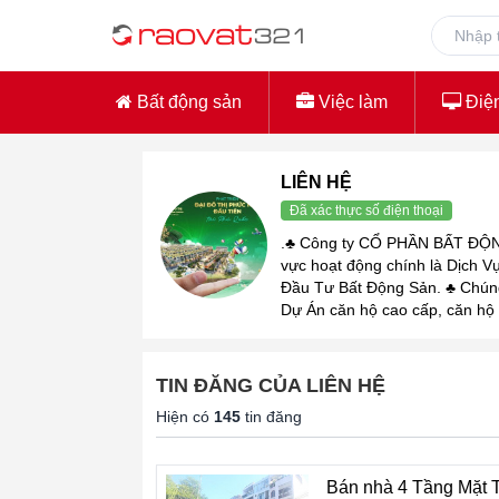
Bất động sản
Việc làm
Điện
LIÊN HỆ
Đã xác thực số điện thoại
.♣ Công ty CỔ PHẦN BẤT ĐỘ
vực hoạt động chính là Dịch 
Đầu Tư Bất Động Sản. ♣ Chúng 
Dự Án căn hộ cao cấp, căn hộ vă
TIN ĐĂNG CỦA LIÊN HỆ
Hiện có
145
tin đăng
Bán nhà 4 Tầng Mặt 