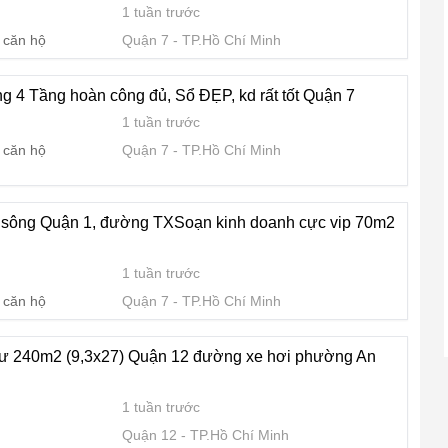
1 tuần trước
 căn hộ
Quận 7
TP.Hồ Chí Minh
 4 Tầng hoàn công đủ, Sổ ĐẸP, kd rất tốt Quận 7
1 tuần trước
 căn hộ
Quận 7
TP.Hồ Chí Minh
w sông Quận 1, đường TXSoạn kinh doanh cực vip 70m2
1 tuần trước
 căn hộ
Quận 7
TP.Hồ Chí Minh
cư 240m2 (9,3x27) Quận 12 đường xe hơi phường An
1 tuần trước
Quận 12
TP.Hồ Chí Minh