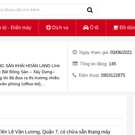
 tử - Điện máy
Dịch vụ
Ô tô
Đồ dù
Ngày tham gia:
03/06/2021
Tổng tin đăng:
145
NG SẢN KHẢI HOÀN LAND Lĩnh
Vụ Bất Động Sản – Xây Dựng–
Điện thoại:
0903122875
tôi đã đưa ra thị trường nhiều
n phòng (office-tel),...
Tiền Lê Văn Lương, Quận 7, có chừa sẵn thang máy