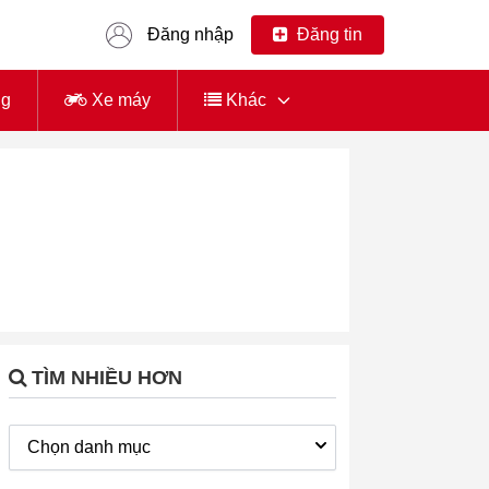
Đăng nhập
Đăng tin
ng
Xe máy
Khác
TÌM NHIỀU HƠN
Chọn danh mục