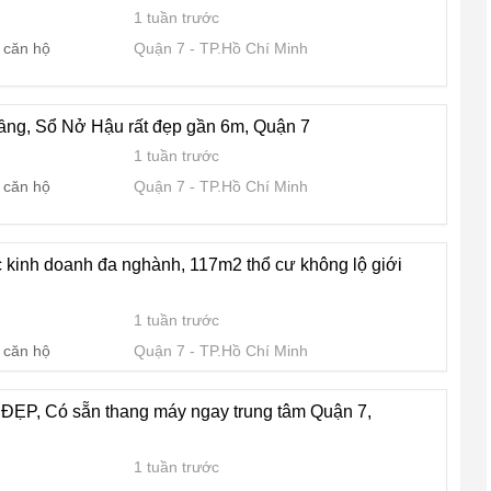
1 tuần trước
 căn hộ
Quận 7
TP.Hồ Chí Minh
ầng, Sổ Nở Hậu rất đẹp gần 6m, Quận 7
1 tuần trước
 căn hộ
Quận 7
TP.Hồ Chí Minh
 kinh doanh đa nghành, 117m2 thổ cư không lộ giới
1 tuần trước
 căn hộ
Quận 7
TP.Hồ Chí Minh
ĐẸP, Có sẵn thang máy ngay trung tâm Quận 7,
1 tuần trước