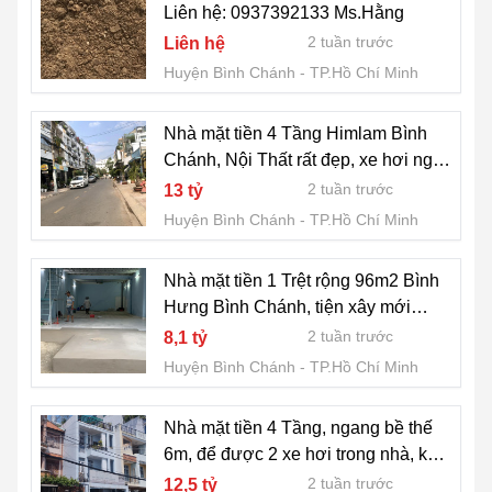
Liên hệ: 0937392133 Ms.Hằng
2 tuần trước
Liên hệ
Huyện Bình Chánh
TP.Hồ Chí Minh
Nhà mặt tiền 4 Tầng Himlam Bình
Chánh, Nội Thất rất đẹp, xe hơi ngủ
trong nhà
2 tuần trước
13 tỷ
Huyện Bình Chánh
TP.Hồ Chí Minh
Nhà mặt tiền 1 Trệt rộng 96m2 Bình
Hưng Bình Chánh, tiện xây mới
hoặc đầu tư
2 tuần trước
8,1 tỷ
Huyện Bình Chánh
TP.Hồ Chí Minh
Nhà mặt tiền 4 Tầng, ngang bề thế
6m, để được 2 xe hơi trong nhà, kdc
Bình Hưng Bình Chánh
2 tuần trước
12,5 tỷ