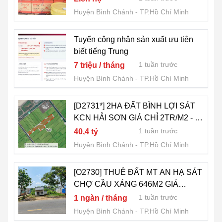
Huyện Bình Chánh
TP.Hồ Chí Minh
Tuyển công nhân sản xuất ưu tiên
biết tiếng Trung
1 tuần trước
7 triệu / tháng
Huyện Bình Chánh
TP.Hồ Chí Minh
[D2731*] 2HA ĐẤT BÌNH LỢI SÁT
KCN HẢI SƠN GIÁ CHỈ 2TR/M2 - 4x
TỶ
1 tuần trước
40,4 tỷ
Huyện Bình Chánh
TP.Hồ Chí Minh
[O2730] THUÊ ĐẤT MT AN HẠ SÁT
CHỢ CẦU XÁNG 646M2 GIÁ
5TR/TH
1 tuần trước
1 ngàn / tháng
Huyện Bình Chánh
TP.Hồ Chí Minh