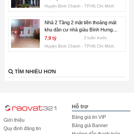
Huyện Bình Chánh
TP.Hồ Chí Minh
Nhà 2 Tầng 2 mặt tiền thoáng mát
khu dân cư nhà giàu Bình Hưng
Bình Chánh
2 tuần trước
7,9 tỷ
Huyện Bình Chánh
TP.Hồ Chí Minh
TÌM NHIỀU HƠN
Hỗ trợ
Bảng giá tin VIP
Giới thiệu
Bảng giá Banner
Quy định đăng tin
Hướng dẫn thanh toán