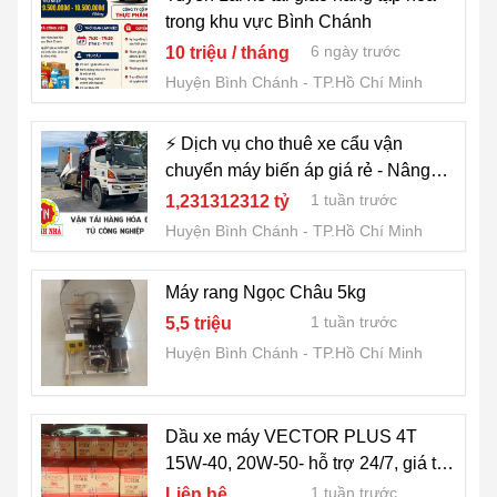
trong khu vực Bình Chánh
6 ngày trước
10 triệu / tháng
Huyện Bình Chánh
TP.Hồ Chí Minh
⚡ Dịch vụ cho thuê xe cẩu vận
chuyển máy biến áp giá rẻ - Nâng
Cẩu Thanh Nhã: An toàn, Nhanh
1 tuần trước
1,231312312 tỷ
chóng, Tiết kiệm! ⚡
Huyện Bình Chánh
TP.Hồ Chí Minh
Máy rang Ngọc Châu 5kg
1 tuần trước
5,5 triệu
Huyện Bình Chánh
TP.Hồ Chí Minh
Dầu xe máy VECTOR PLUS 4T
15W-40, 20W-50- hỗ trợ 24/7, giá tốt
cho NPP
1 tuần trước
Liên hệ