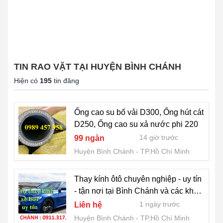
TIN RAO VẶT TẠI HUYỆN BÌNH CHÁNH
Hiện có
195
tin đăng
Ống cao su bố vải D300, Ống hút cát
D250, Ống cao su xả nước phi 220
14 giờ trước
99 ngàn
Huyện Bình Chánh
TP.Hồ Chí Minh
Thay kính ôtô chuyên nghiệp - uy tín
- tận nơi tại Bình Chánh và các khu
vực lân cận... 0911.317.266
1 ngày trước
Liên hệ
Huyện Bình Chánh
TP.Hồ Chí Minh