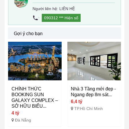
Người liên hệ: LIÊN HỆ
:
090312 ***
Hiện số
Gợi ý cho bạn
CHÍNH THỨC
Nhà 3 Tầng mới đẹp -
BOOKING SUN
Ngang đẹp 8m sát...
GALAXY COMPLEX –
6,4 tỷ
SỞ HỮU BIỂU...
TP.Hồ Chí Minh
4 tỷ
Đà Nẵng