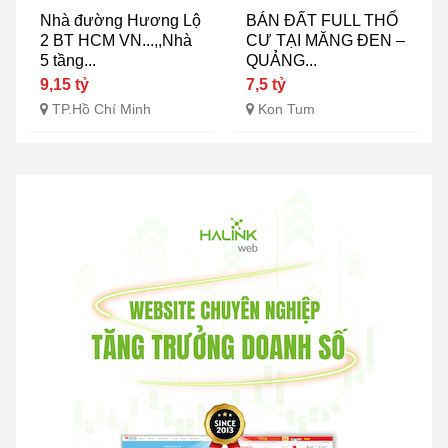
Nhà đường Hương Lộ
BÁN ĐẤT FULL THỔ
2 BT HCM VN...,,Nhà
CƯ TẠI MĂNG ĐEN –
5 tầng...
QUẢNG...
9,15 tỷ
7,5 tỷ
TP.Hồ Chí Minh
Kon Tum