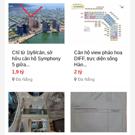
Chỉ từ 1ty9/căn, sở
Căn hộ view pháo hoa
hữu căn hộ Symphony
DIFF, trực diện sông
5 giữa...
Hàn...
1,9 tỷ
2 tỷ
Đà Nẵng
Đà Nẵng