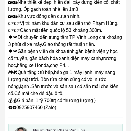
🏡🏡Nhà thiết kế đẹp, hiện đại, xây dựng kiên cố, chất
lượng. Ốp gạch toàn nhà lên 1m8
🏡🏡Khu vực đông dân cư,an ninh.
👉👉Vị trí: nằm khu dân cư sau đền thờ Phạm Hùng.
👉👉Cách mặt tiền quốc lộ 53 khoảng 300m.
🍁🍁Di chuyển đến trung tâm TP Vĩnh Long chỉ khoảng
3 phút đi xe máy.Giao thông rất thuận tiện.
🍁🍁Gần bệnh viện đa khoa tỉnh,gần bệnh viện y học
cổ truyền, gần bách hóa xanh,điện máy xanh,trường
học,hãng xe Honda,chợ P4...
🎁🎁Quà tặng : tủ bếp,bếp ga,1 máy lạnh, máy năng
lượng mặt trời. Bồn rửa chén cũng có vòi nước
nóng,lạnh .Sân trước và sân sau có sẵn mái che kiên
cố.Có mái che để đậu ô tô.
💰💰Giá bán: 1 tỷ 700tr( có thương lượng )
☎️☎️0925907460 (Zalo)
Người đăng:
Phạm Văn Thu