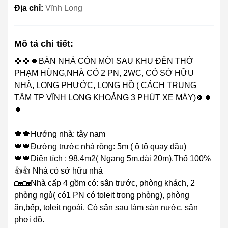
Địa chỉ:
Vĩnh Long
Mô tả chi tiết:
🍀🍀🍀BÁN NHÀ CÒN MỚI SAU KHU ĐỀN THỜ
PHẠM HÙNG,NHÀ CÓ 2 PN, 2WC, CÓ SỞ HỮU
NHÀ, LONG PHƯỚC, LONG HỒ ( CÁCH TRUNG
TÂM TP VĨNH LONG KHOẢNG 3 PHÚT XE MÁY)🍀🍀
🍀
🍁🍁Hướng nhà: tây nam
🍁🍁Đường trước nhà rộng: 5m ( ô tô quay đầu)
🍁🍁Diện tích : 98,4m2( Ngang 5m,dài 20m).Thổ 100%
👍👍 Nhà có sở hữu nhà
🏡🏡Nhà cấp 4 gồm có: sân trước, phòng khách, 2
phòng ngủ( có1 PN có toleit trong phòng), phòng
ăn,bếp, toleit ngoài. Có sân sau làm sàn nước, sân
phơi đồ.