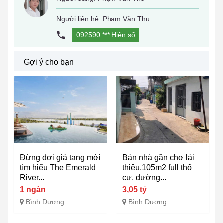
Người liên hệ: Phạm Văn Thu
:
092590 ***
Hiện số
Gợi ý cho bạn
Đừng đợi giá tang mới
Bán nhà gần chợ lái
tìm hiểu The Emerald
thiêu,105m2 full thổ
River...
cư, đường...
1 ngàn
3,05 tỷ
Bình Dương
Bình Dương