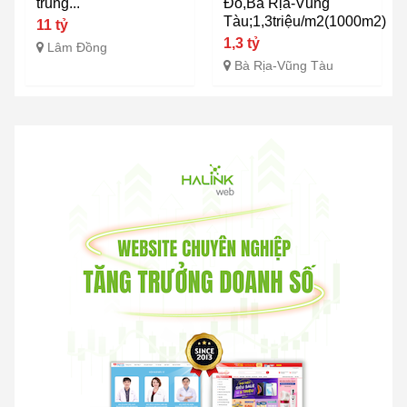
trung...
Đỏ,Bà Rịa-Vũng
Tàu;1,3triệu/m2(1000m2)
11 tỷ
1,3 tỷ
Lâm Đồng
Bà Rịa-Vũng Tàu