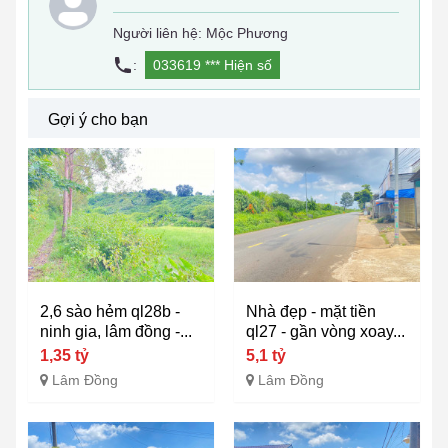
Người liên hệ: Mộc Phương
:
033619 ***
Hiện số
Gợi ý cho bạn
2,6 sào hẻm ql28b -
Nhà đẹp - mặt tiền
ninh gia, lâm đồng -...
ql27 - gần vòng xoay...
1,35 tỷ
5,1 tỷ
Lâm Đồng
Lâm Đồng