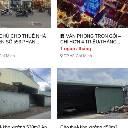
 CHỦ CHO THUÊ NHÀ
🏢 VĂN PHÒNG TRỌN GÓI –
ỀN SỐ 553 PHAN...
CHỈ HƠN 4 TRIỆU/THÁNG...
1 ngàn / tháng
Chí Minh
TP.Hồ Chí Minh
ê kho xưởng 530m2 An
Cho thuê kho xưởng 450m2,