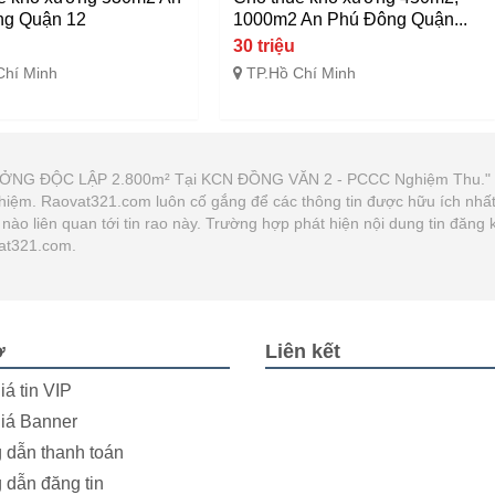
ng Quận 12
1000m2 An Phú Đông Quận...
30 triệu
Chí Minh
TP.Hồ Chí Minh
XƯỞNG ĐỘC LẬP 2.800m² Tại KCN ĐỒNG VĂN 2 - PCCC Nghiệm Thu."
ch nhiệm. Raovat321.com luôn cố gắng để các thông tin được hữu ích n
g nào liên quan tới tin rao này. Trường hợp phát hiện nội dung tin đăn
Vat321.com.
ợ
Liên kết
iá tin VIP
iá Banner
dẫn thanh toán
dẫn đăng tin