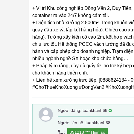
+ Vị trí Khu công nghiệp Đồng Văn 2, Duy Tiên, H
container ra vào 24/7 không cấm tải.
+ Diện tích nhà xưởng 2.800m². Trong khuôn viên
quay đầu xe và tập kết hàng hóa). Chiều cao x
hàng). Tường xây kiên cố cao 2m, kết hợp vách 
chịu lực tốt. Hệ thống PCCC vách tường đã đượ
hành và cấp phép cho doanh nghiệp. Trạm điện 
nhiều ngành nghề SX hoặc kho chứa hàng…
+ Pháp lý rõ ràng, đầy đủ giấy tờ, hỗ trợ ký hợ
cho khách hàng thiện chí).
+ Liên hệ xem xưởng trực tiếp. [0888624134 - 
#ChoThueKhoXuong #DongVan2 #KhoXuon
Người đăng:
tuankhanh68
Người liên hệ: tuankhanh68
:
091218 ***
Hiện số