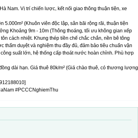
à Nam. Vị trí chiến lược, kết nối giao thông thuận tiện, xe
 5.000m² (Khuôn viên độc lập, sân bãi rộng rãi, thuận tiện
ưởng Khoảng 9m - 10m (Thông thoáng, tối ưu không gian xếp
tôn cách nhiệt. Khung thép tiền chế chắc chắn, nền bê tông
c thẩm duyệt và nghiệm thu đầy đủ, đảm bảo tiêu chuẩn vận
công suất lớn, hệ thống cấp thoát nước hoàn chỉnh. Phù hợp
p đồng dài hạn. Giá thuê 80k/m² (Giá chào thuê, có thương lượng
0912188010]
gHaNam #PCCCNghiemThu