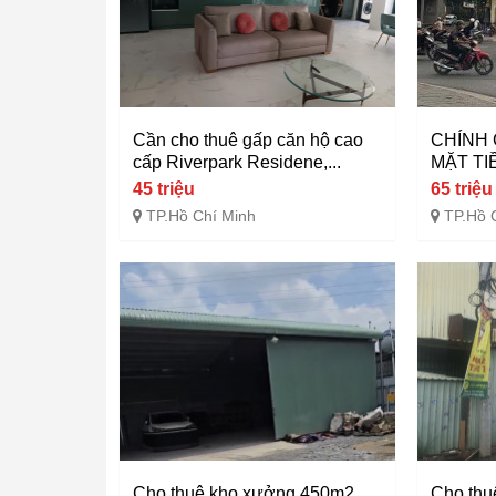
Cần cho thuê gấp căn hộ cao
CHÍNH
cấp Riverpark Residene,...
MẶT TI
45 triệu
65 triệu
TP.Hồ Chí Minh
TP.Hồ 
Cho thuê kho xưởng 450m2,
Cho thu