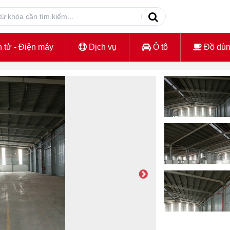
 tử - Điện máy
Dịch vụ
Ô tô
Đồ dù