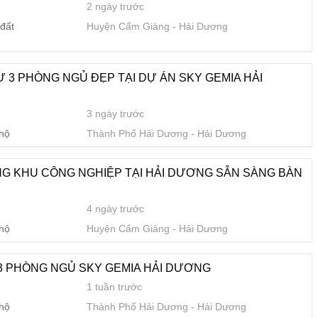
2 ngày trước
Ủ SKY GEMIA HẢI DƯƠNG
đất
Huyện Cẩm Giàng
Hải Dương
1 tuần trước
 hộ
Thành Phố Hải Dương
Hải Dương
 3 PHÒNG NGỦ ĐẸP TẠI DỰ ÁN SKY GEMIA HẢI
3 ngày trước
1 tuần trước
 hộ
Thành Phố Hải Dương
Hải Dương
ữa
Huyện Thanh Hà
Hải Dương
G KHU CÔNG NGHIỆP TẠI HẢI DƯƠNG SẴN SÀNG BÀN
 HẢI DƯƠNG SỐNG ĐẲNG CẤP
4 ngày trước
1 tuần trước
 hộ
Huyện Cẩm Giàng
Hải Dương
 hộ
Thành Phố Hải Dương
Hải Dương
3 PHÒNG NGỦ SKY GEMIA HẢI DƯƠNG
1 tuần trước
SKY GEMIA HẢI DƯƠNG
 hộ
Thành Phố Hải Dương
Hải Dương
1 tuần trước