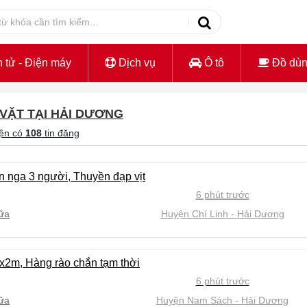
 tử - Điện máy
Dịch vụ
Ô tô
Đồ dù
 VẶT TẠI HẢI DƯƠNG
ện có
108
tin đăng
 nga 3 người, Thuyền đạp vịt
6 phút trước
ữa
Huyện Chí Linh
Hải Dương
2m, Hàng rào chắn tạm thời
6 phút trước
ữa
Huyện Nam Sách
Hải Dương