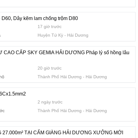
2 ngày trước
nước
Thành Phố Hải Dương
Hải Dương
o D60, Dây kẽm lam chống trộm D80
17 giờ trước
ẠI CẨM GIÀNG HẢI DƯƠNG XƯỞNG MỚI
a
Huyện Tứ Kỳ
Hải Dương
2 ngày trước
 đất
Huyện Cẩm Giàng
Hải Dương
CAO CẤP SKY GEMIA HẢI DƯƠNG Pháp lý sổ hồng lâu
20 giờ trước
GỦ ĐẸP TẠI DỰ ÁN SKY GEMIA HẢI DƯƠNG
 hộ
Thành Phố Hải Dương
Hải Dương
3 ngày trước
 hộ
Thành Phố Hải Dương
Hải Dương
 6Cx1.5mm2
2 ngày trước
 NGHIỆP TẠI HẢI DƯƠNG SẴN SÀNG BÀN GIAO
ước
Thành Phố Hải Dương
Hải Dương
4 ngày trước
 hộ
Huyện Cẩm Giàng
Hải Dương
27.000m² TẠI CẨM GIÀNG HẢI DƯƠNG XƯỞNG MỚI