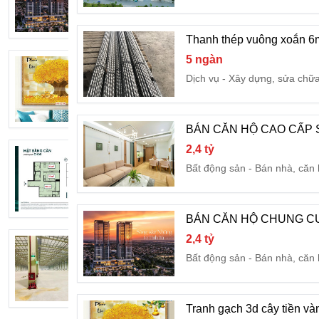
Bất động sản
Bán nhà, căn
Thanh thép vuông xoắn 
5 ngàn
Tranh gạch 3d cây tiền vàng - NXC21
Dịch vụ
Xây dựng, sửa chữ
1,2 triệu
Dịch vụ
Xây dựng, sửa ch
BÁN CĂN HỘ CAO CẤP 
2,4 tỷ
Sky Gemia căn hộ 2PN CH05 View sông T
Bất động sản
Bán nhà, căn
Liên hệ
Bất động sản
Bán nhà, căn
BÁN CĂN HỘ CHUNG CƯ
2,4 tỷ
CHO THUÊ NHÀ XƯỞNG 4.000M² TR
Bất động sản
Bán nhà, căn
130 ngàn
Bất động sản
Cho thuê nhà
Tranh gạch 3d cây tiền v