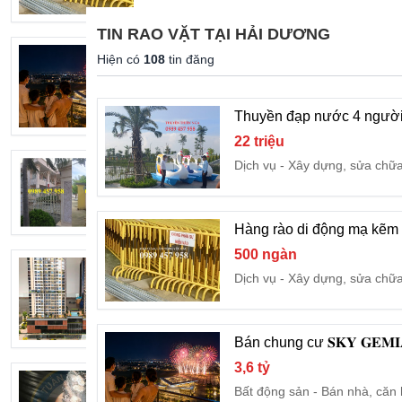
TIN RAO VẶT TẠI HẢI DƯƠNG
Bán chung cư 𝐒𝐊𝐘 𝐆𝐄𝐌𝐈𝐀 Hải Dương
Hiện có
108
tin đăng
3,6 tỷ
Bất động sản
Bán nhà, căn
Thuyền đạp nước 4 người,
22 triệu
Dịch vụ
Xây dựng, sửa chữ
Bán Dây kẽm gai hình dao D60, Dây kẽ
220 ngàn
Dịch vụ
Xây dựng, sửa ch
Hàng rào di động mạ kẽm
500 ngàn
BÁN CĂN HỘ CHUNG CƯ CAO CẤP SKY
Dịch vụ
Xây dựng, sửa chữ
4,5 tỷ
Bất động sản
Bán nhà, căn
Bán chung cư 𝐒𝐊𝐘 𝐆𝐄𝐌
3,6 tỷ
Cáp điện dẹt 3Cx6mm2 + 6Cx1.5mm2
Bất động sản
Bán nhà, căn