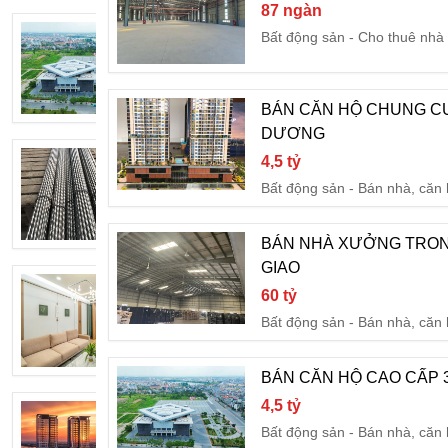
87 ngàn
BÁN CĂN HỘ CAO CẤP 3 PHÒNG NG
Bất động sản
Cho thuê nhà 
4,5 tỷ
Bất động sản
Bán nhà, căn
BÁN CĂN HỘ CHUNG CƯ
DƯƠNG
Thanh thép vuông xoắn 6mm & 8mm
4,5 tỷ
5 ngàn
Bất động sản
Bán nhà, căn
Dịch vụ
Xây dựng, sửa ch
BÁN NHÀ XƯỞNG TRON
GIAO
BÁN CĂN HỘ CAO CẤP SKY GEMIA
60 tỷ
2,4 tỷ
Bất động sản
Bán nhà, căn
Bất động sản
Bán nhà, căn
BÁN CĂN HỘ CAO CẤP 
4,5 tỷ
BÁN CĂN HỘ CHUNG CƯ CAO CẤP 
Bất động sản
Bán nhà, căn
2,4 tỷ