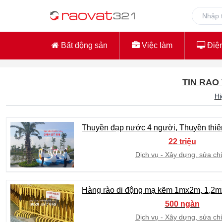
Bất động sản
Việc làm
Điện
TIN RAO
Hi
Thuyền đạp nước 4 người, Thuyền thiên
22 triệu
Dịch vụ
Xây dựng, sửa ch
Hàng rào di động mạ kẽm 1mx2m, 1,2mx
500 ngàn
Dịch vụ
Xây dựng, sửa ch