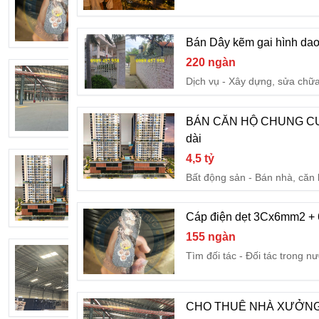
155 ngàn
Tìm đối tác
Đối tác trong 
Bán Dây kẽm gai hình da
220 ngàn
CHO THUÊ NHÀ XƯỞNG 27.000m² T
Dịch vụ
Xây dựng, sửa chữ
87 ngàn
Bất động sản
Cho thuê nhà
BÁN CĂN HỘ CHUNG CƯ 
dài
4,5 tỷ
BÁN CĂN HỘ CHUNG CƯ 3 PHÒNG N
Bất động sản
Bán nhà, căn
4,5 tỷ
Bất động sản
Bán nhà, căn
Cáp điện dẹt 3Cx6mm2 +
155 ngàn
BÁN NHÀ XƯỞNG TRONG KHU CÔNG
Tìm đối tác
Đối tác trong n
60 tỷ
Bất động sản
Bán nhà, căn
CHO THUÊ NHÀ XƯỞNG 