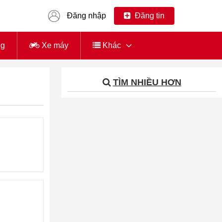
Đăng nhập
Đăng tin
ng
Xe máy
Khác
TÌM NHIỀU HƠN