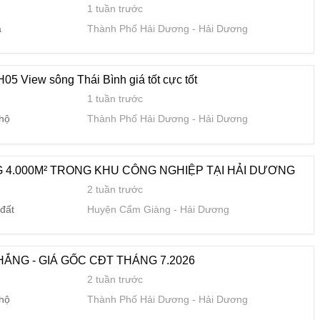
1 tuần trước
GỐC CĐT THÁNG 7.2026
a
Thành Phố Hải Dương
Hải Dương
2 tuần trước
 hộ
Thành Phố Hải Dương
Hải Dương
5 View sông Thái Bình giá tốt cực tốt
1 tuần trước
HẢI DƯƠNG
 hộ
Thành Phố Hải Dương
Hải Dương
2 tuần trước
 hộ
Thành Phố Hải Dương
Hải Dương
4.000M² TRONG KHU CÔNG NGHIỆP TẠI HẢI DƯƠNG
2 tuần trước
a
đất
Huyện Cẩm Giàng
Hải Dương
2 tuần trước
 hộ
Thành Phố Hải Dương
Hải Dương
ẮNG - GIÁ GỐC CĐT THÁNG 7.2026
2 tuần trước
 Lê Thanh Nghị, TP Hải Dương , Hải Phòng giá 2 tỷ
 hộ
Thành Phố Hải Dương
Hải Dương
2 tuần trước