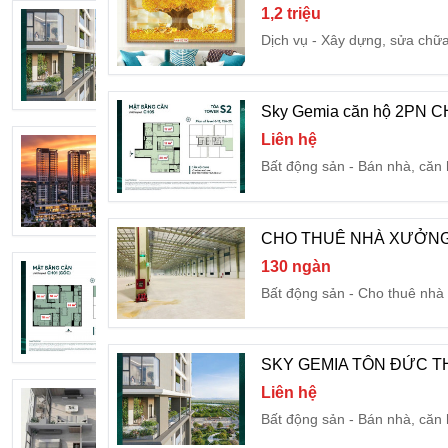
1,2 triệu
SKY GEMIA TÔN ĐỨC THẮNG - GIÁ 
Dịch vụ
Xây dựng, sửa chữ
Liên hệ
Bất động sản
Bán nhà, căn
Sky Gemia căn hộ 2PN CH0
Liên hệ
BÁN CĂN HỘ CAO CẤP SKY GEMIA 
Bất động sản
Bán nhà, căn
2,4 tỷ
Bất động sản
Bán nhà, căn
CHO THUÊ NHÀ XƯỞNG 
130 ngàn
Đặc quyền Căn góc 3 PN tại Sky Gemi
Bất động sản
Cho thuê nhà 
Liên hệ
Bất động sản
Bán nhà, căn
SKY GEMIA TÔN ĐỨC TH
Liên hệ
Bán căn hộ chung cư 52 m2 tại Phường
Bất động sản
Bán nhà, căn
2 tỷ