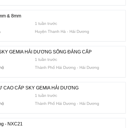
 hộ
Thành Phố Hải Dương
Hải Dương
6mm & 8mm
1 tuần trước
a
Huyện Thanh Hà
Hải Dương
1 tuần trước
ữa
Thành Phố Hải Dương
Hải Dương
SKY GEMIA HẢI DƯƠNG SỐNG ĐẲNG CẤP
1 tuần trước
hái Bình giá tốt cực tốt
 hộ
Thành Phố Hải Dương
Hải Dương
1 tuần trước
 hộ
Thành Phố Hải Dương
Hải Dương
 CAO CẤP SKY GEMIA HẢI DƯƠNG
1 tuần trước
ONG KHU CÔNG NGHIỆP TẠI HẢI DƯƠNG
 hộ
Thành Phố Hải Dương
Hải Dương
2 tuần trước
 đất
Huyện Cẩm Giàng
Hải Dương
àng - NXC21