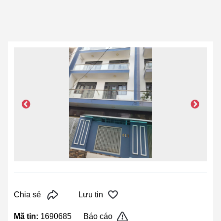
Chia sẻ
Lưu tin
Mã tin:
1690685
Báo cáo