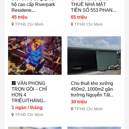
hộ cao cấp Riverpark
THUÊ NHÀ MẶT
Residene,...
TIỀN SỐ 553 PHAN...
45 triệu
65 triệu
TP.Hồ Chí Minh
TP.Hồ Chí Minh
🏢 VĂN PHÒNG
Cho thuê kho xưởng
TRỌN GÓI – CHỈ
450m2, 1000m2 gần
HƠN 4
trường Nguyễn Tất...
TRIỆU/THÁNG...
30 triệu
1 ngàn / tháng
TP.Hồ Chí Minh
TP.Hồ Chí Minh