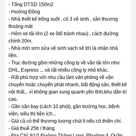
- Tổng DTSD 150m2
- Hướng Đông
- Nhà thiết kế trống suốt , có 3 vệ sinh , sân thượng
thoáng mát
- Hẻm xe tải lớn (2 xe ôtô tránh nhau) , cách đường
chính 20m.
- Nhà mới sơn sửa vệ sinh sạch sẽ tới là nhận nhà
liền.
- Trục đường gồm những công ty về vận tải lớn như
DHL, Express ... và rất nhiều công ty nhỏ khác.
- Rất phù hợp với nhu cầu làm văn phòng về vận
chuyển hoặc chuyển phát nhanh, bất động sản, thiết kế
nội thất... vì không gian xung quanh yên tĩnh,khu dân trí
cao.
- Gần sân bay (cách 10 phút), gần trường học, bệnh
viện, siêu thị tiện ích...
- Giá cả có thể thương lượng chút ít nếu có thiện chí.
- Giá thuê 25tr / tháng
- Địa Chỉ: 61/1 Đường Thăng Long, Phường 4, Quận