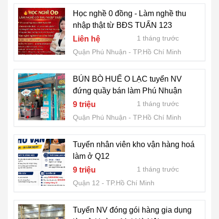
Học nghề 0 đồng - Làm nghề thu
nhập thật từ BĐS TUẤN 123
1 tháng trước
Liên hệ
Quận Phú Nhuận
TP.Hồ Chí Minh
BÚN BÒ HUẾ O LẠC tuyển NV
đứng quầy bán làm Phú Nhuận
1 tháng trước
9 triệu
Quận Phú Nhuận
TP.Hồ Chí Minh
Tuyển nhân viên kho vận hàng hoá
làm ở Q12
1 tháng trước
9 triệu
Quận 12
TP.Hồ Chí Minh
Tuyển NV đóng gói hàng gia dụng