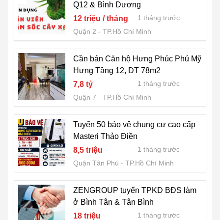
Q12 & Bình Dương
1 tháng trước
12 triệu / tháng
Quận 2
TP.Hồ Chí Minh
Cần bán Căn hộ Hưng Phúc Phú Mỹ
Hưng Tầng 12, DT 78m2
1 tháng trước
7,8 tỷ
Quận 7
TP.Hồ Chí Minh
Tuyển 50 bảo vệ chung cư cao cấp
Masteri Thảo Điền
1 tháng trước
8,5 triệu
Quận Tân Phú
TP.Hồ Chí Minh
ZENGROUP tuyển TPKD BĐS làm
ở Bình Tân & Tân Bình
1 tháng trước
18 triệu