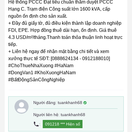
Hệ thống PCCC Đạt tiêu chuẩn thẩm duyệt PCCC
Hạng C. Trạm điện Công suất lớn 1600 kVA, cấp
nguồn ổn định cho sản xuất.
+ Đầy đủ giấy tờ, đủ điều kiện thành lập doanh nghiệp
FDI, EPE. Hợp đồng thuê dài hạn, ổn định. Giá thuê
4.3 USD/m²/tháng.Thanh toán thỏa thuận linh hoạt trực
tiếp.
+ Liên hệ ngay để nhận mặt bằng chi tiết và xem
xưởng thực tế SĐT: [0888624134 - 0912188010]
#ChoThueNhaXuong #HaNam
#DongVan1 #KhoXuongHaNam
#BấtĐộngSảnCôngNghiệp
Người đăng:
tuankhanh68
Người liên hệ: tuankhanh68
:
091218 ***
Hiện số