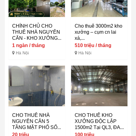
CHÍNH CHỦ CHO
Cho thuê 3000m2 kho
THUÊ NHÀ NGUYÊN
xưởng – cụm cn lai
CĂN - KHO XƯỞNG...
xá,...
1 ngàn / tháng
510 triệu / tháng
Hà Nội
Hà Nội
CHO THUÊ NHÀ
CHO THUÊ KHO
NGUYÊN CĂN 5
XƯỞNG ĐỘC LẬP
TẦNG MẶT PHỐ SỐ...
1500m2 Tại QL3, ĐA...
20 triệu
100 triệu