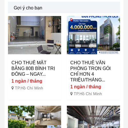
Gợi ý cho bạn
CHO THUÊ MẶT
CHO THUÊ VĂN
BẰNG 80B BÌNH TRỊ
PHÒNG TRỌN GÓI
ĐÔNG – NGAY...
CHỈ HƠN 4
TRIỆU/THÁNG...
1 ngàn / tháng
1 ngàn / tháng
TP.Hồ Chí Minh
TP.Hồ Chí Minh