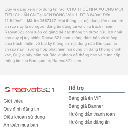
Quý vị đang xem nội dung tin rao "CHO THUÊ NHÀ XƯỞNG MỚI
TIÊU CHUẨN CN Tại KCN ĐỒNG VĂN 1. DT 3.840m² Đến
11.520m²" -
Mã tin 1687127
. Mọi thông tin, nội dung liên quan tới
tin rao này là do người đăng tin đăng tải và chịu trách nhiệm.
Raovat321.com luôn cố gắng để các thông tin được hữu ích nhất
cho quý vị tuy nhiên Raovat321.com không đảm bảo và không
chịu trách nhiệm về bất kỳ thông tin, nội dung nào liên quan tới
tin rao này. Trường hợp phát hiện nội dung tin đăng không chính
xác, Quý vị hãy bấm nút Báo vi phạm để thông báo và cung cấp
thông tin cho Ban quản trị RaoVat321.com.
Hỗ trợ
Bảng giá tin VIP
Giới thiệu
Bảng giá Banner
Quy định đăng tin
Hướng dẫn thanh toán
Điều khoản sử dụng
Hướng dẫn đăng tin
An toàn mua bán