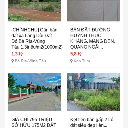
[CHÍNHCHỦ] Cần bán
BÁN ĐẤT ĐƯỜNG
đất xã Láng Dài,Đất
HUỲNH THÚC
Đỏ,Bà Rịa-Vũng
KHÁNG, MĂNG ĐEN,
Tàu;1,3triệu/m2(1000m2)
QUẢNG NGÃI...
1,3 tỷ
5,8 tỷ
Bà Rịa-Vũng Tàu
Kon Tum
GIÁ CHỈ 795 TRIỆU
Kẹt tiền bán gấp 2 Lô
SỞ HỮU 175M2 ĐẤT
đất siêu đẹp liền...