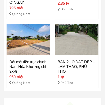
Ở NGAY...
2,35 tỷ
795 triệu
Đồng Nai
Quảng Nam
Đất mặt tiền trục chính
BÁN 2 LÔ ĐẤT ĐẸP –
Nam Hòa Khương chỉ
LÂM THAO, PHÚ
9xxtr
THỌ
960 triệu
1 tỷ
Quảng Nam
Phú Thọ