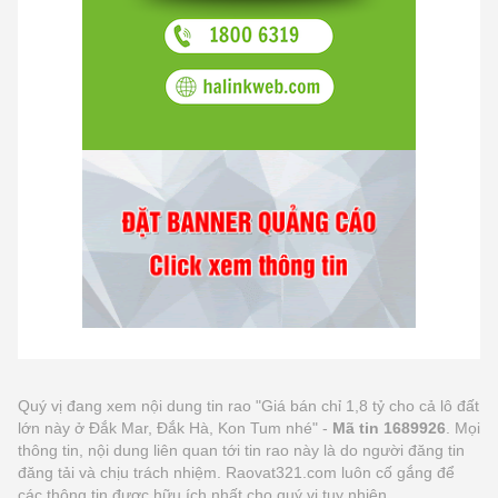
Quý vị đang xem nội dung tin rao "Giá bán chỉ 1,8 tỷ cho cả lô đất
lớn này ở Đắk Mar, Đắk Hà, Kon Tum nhé" -
Mã tin 1689926
. Mọi
thông tin, nội dung liên quan tới tin rao này là do người đăng tin
đăng tải và chịu trách nhiệm. Raovat321.com luôn cố gắng để
các thông tin được hữu ích nhất cho quý vị tuy nhiên