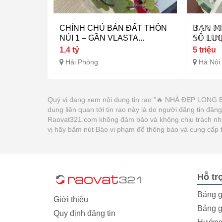
CHÍNH CHỦ BÁN ĐẤT THÔN
𝔹𝔸̣ℕ 𝕄
NÚI 1 – GẦN VLASTA...
𝕊𝕆̂́ 𝕃𝕌̛
1,4 tỷ
5 triệu
Hải Phòng
Hà Nội
Quý vị đang xem nội dung tin rao "🔥 NHÀ ĐẸP LONG BI
dung liên quan tới tin rao này là do người đăng tin đăn
Raovat321.com không đảm bảo và không chịu trách nhiệm
vị hãy bấm nút Báo vi phạm để thông báo và cung cấp 
Hỗ tr
Bảng g
Giới thiệu
Bảng g
Quy định đăng tin