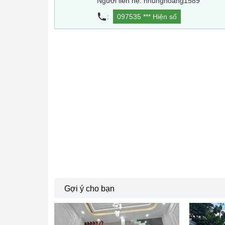
Người liên hệ: nhunghoang1589
:
097535 ***
Hiện số
Gợi ý cho bạn