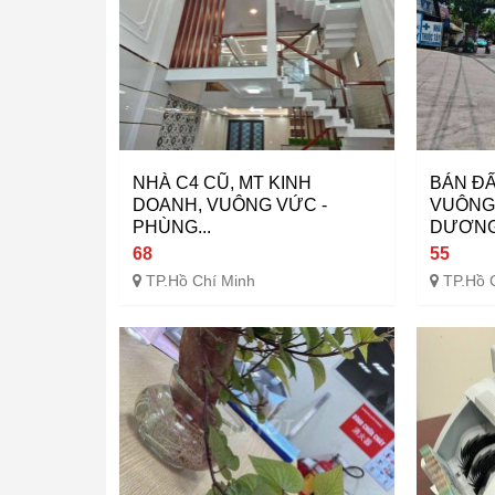
NHÀ C4 CŨ, MT KINH
BÁN ĐẤ
DOANH, VUÔNG VỨC -
VUÔNG 
PHÙNG...
DƯƠNG.
68
55
TP.Hồ Chí Minh
TP.Hồ 