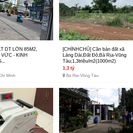
T DT LỚN 85M2,
[CHÍNHCHỦ] Cần bán đất xã
VỨC - KINH
Láng Dài,Đất Đỏ,Bà Rịa-Vũng
..
Tàu;1,3triệu/m2(1000m2)
1,3 tỷ
Chí Minh
Bà Rịa-Vũng Tàu