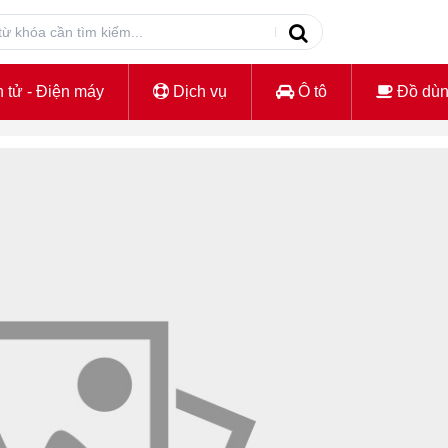
 tử - Điện máy
Dịch vụ
Ô tô
Đồ dù