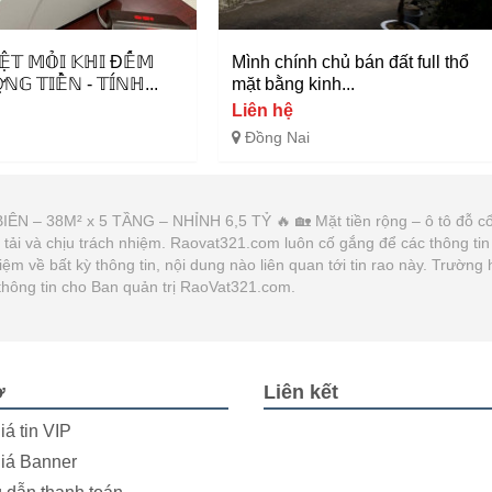
̣̂𝕋 𝕄𝕆̉𝕀 𝕂ℍ𝕀 Đ𝔼̂́𝕄
Mình chính chủ bán đất full thổ
𝕆̛̣ℕ𝔾 𝕋𝕀𝔼̂̀ℕ - 𝕋𝕀́ℕℍ...
mặt bằng kinh...
Liên hệ
Đồng Nai
ÊN – 38M² x 5 TẦNG – NHỈNH 6,5 TỶ 🔥 🏡 Mặt tiền rộng – ô tô đỗ cổn
g tải và chịu trách nhiệm. Raovat321.com luôn cố gắng để các thông tin
 về bất kỳ thông tin, nội dung nào liên quan tới tin rao này. Trường 
thông tin cho Ban quản trị RaoVat321.com.
ợ
Liên kết
iá tin VIP
iá Banner