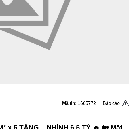
Mã tin:
1685772
Báo cáo
 x 5 TẦNG – NHỈNH 6,5 TỶ 🔥 🏡 Mặt