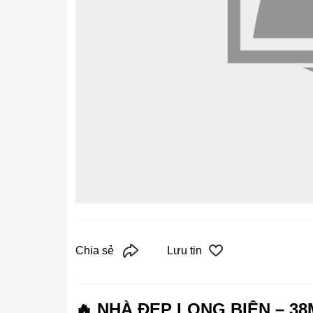
Chia sẻ
Lưu tin
🔥 NHÀ ĐẸP LONG BIÊN – 38M²