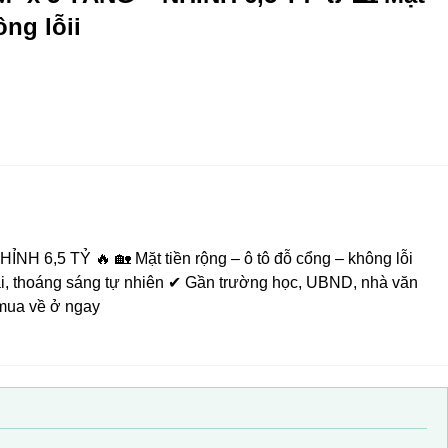
ông lỗii
 6,5 TỶ 🔥 🏡 Mặt tiền rộng – ô tô đỗ cổng – không lỗi
ại, thoáng sáng tự nhiên ✔ Gần trường học, UBND, nhà văn
 mua về ở ngay