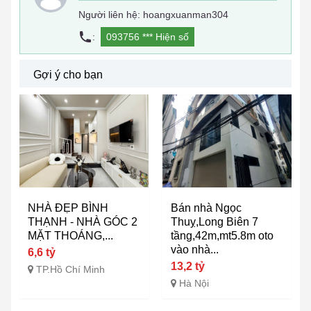
Người liên hệ: hoangxuanman304
:
093756 ***
Hiện số
Gợi ý cho bạn
NHÀ ĐẸP BÌNH
Bán nhà Ngọc
THẠNH - NHÀ GÓC 2
Thuỵ,Long Biên 7
MẶT THOÁNG,...
tầng,42m,mt5.8m oto
vào nhà...
6,6 tỷ
13,2 tỷ
TP.Hồ Chí Minh
Hà Nội