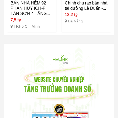
BÁN NHÀ HẺM 92
Chính chủ rao bán nhà
PHAN HUY ÍCH-P
tại đường Lê Duẩn -...
TÂN SƠN-4 TẦNG...
13,2 tỷ
7,5 tỷ
Đà Nẵng
TP.Hồ Chí Minh