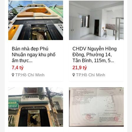
Bán nhà đẹp Phú
CHDV Nguyễn Hồng
Nhuận ngay khu phố
Đồng, Phường 14,
ẩm thực...
Tân Bình, 115m, 5...
7,4 tỷ
21,9 tỷ
TP.Hồ Chí Minh
TP.Hồ Chí Minh