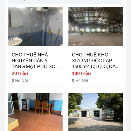
CHO THUÊ NHÀ
CHO THUÊ KHO
NGUYÊN CĂN 5
XƯỞNG ĐỘC LẬP
TẦNG MẶT PHỐ SỐ...
1500m2 Tại QL3, ĐA...
20 triệu
100 triệu
Hà Nội
Hà Nội