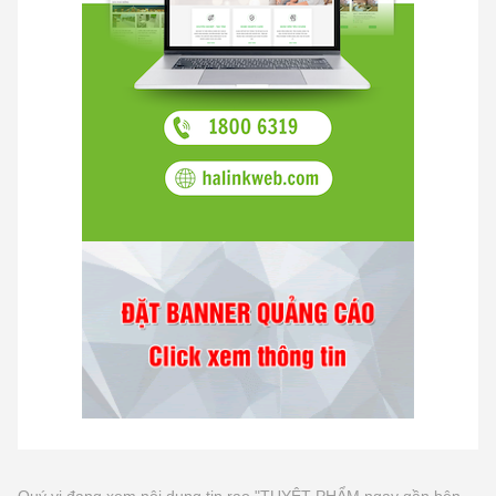
Quý vị đang xem nội dung tin rao "TUYỆT PHẨM ngay gần bên