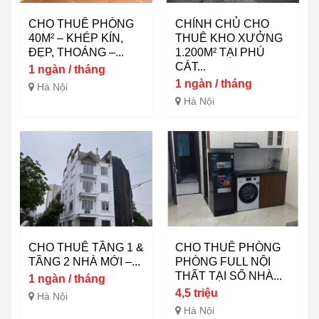
CHO THUÊ PHÒNG
CHÍNH CHỦ CHO
40M² – KHÉP KÍN,
THUÊ KHO XƯỞNG
ĐẸP, THOÁNG –...
1.200M² TẠI PHÚ
CÁT...
1 ngàn / tháng
1 ngàn / tháng
Hà Nội
Hà Nội
CHO THUÊ TẦNG 1 &
CHO THUÊ PHÒNG
TẦNG 2 NHÀ MỚI –...
PHÒNG FULL NỘI
THẤT TẠI SỐ NHÀ...
1 ngàn / tháng
4,5 triệu
Hà Nội
Hà Nội