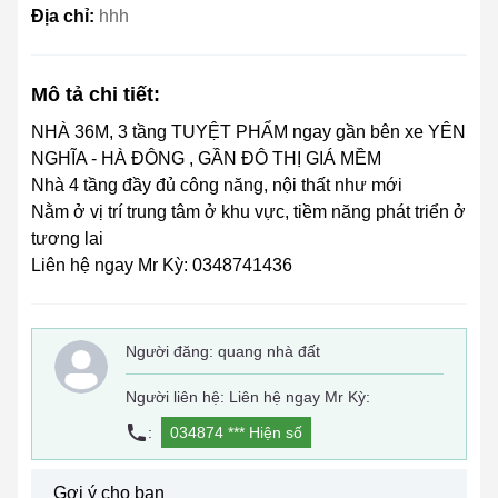
Địa chỉ:
hhh
Mô tả chi tiết:
NHÀ 36M, 3 tầng TUYỆT PHẨM ngay gần bên xe YÊN
NGHĨA - HÀ ĐÔNG , GẦN ĐÔ THỊ GIÁ MỀM
Nhà 4 tầng đầy đủ công năng, nội thất như mới
Nằm ở vị trí trung tâm ở khu vực, tiềm năng phát triển ở
tương lai
Liên hệ ngay Mr Kỳ: 0348741436
Người đăng:
quang nhà đất
Người liên hệ: Liên hệ ngay Mr Kỳ:
:
034874 ***
Hiện số
Gợi ý cho bạn