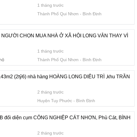
1 tháng trước
Thành Phố Qui Nhơn
Bình Định
cụm CÔNG NGHIỆP CÁT NHƠN, Phù Cát, BÌNH ĐỊNH
2 tháng trước
Huyện Phù Cát
Bình Định
ỀU NGƯỜI CHỌN MUA NHÀ Ở XÃ HỘI LONG VÂN THAY VÌ
1 tháng trước
H ĐỊNH
 hộ
Thành Phố Qui Nhơn
Bình Định
2 tháng trước
Huyện Phù Mỹ
Bình Định
P 143m2 (2tỷ6) nhà hàng HOÀNG LONG DIÊU TRÌ ,khu TRẦN
ớc,hút cát tại bình định
2 tháng trước
2 tháng trước
Huyện Tuy Phước
Bình Định
ữa
Huyện Hoài Nhơn
Bình Định
9B đối diện cụm CÔNG NGHIỆP CÁT NHƠN, Phù Cát, BÌNH
2 tháng trước