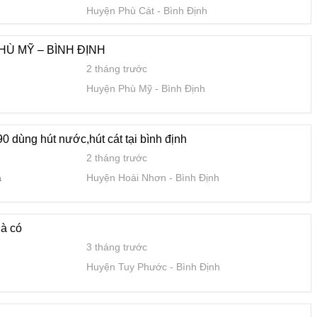
3 tháng trước
Huyện Phù Cát
Bình Định
Huyện Tuy Phước
Bình Định
HÙ MỸ – BÌNH ĐỊNH
2 tháng trước
Huyện Phù Mỹ
Bình Định
4 tháng trước
c
Thành Phố Qui Nhơn
Bình Định
0 dùng hút nước,hút cát tại bình định
2 tháng trước
a
Huyện Hoài Nhơn
Bình Định
là có
3 tháng trước
Huyện Tuy Phước
Bình Định