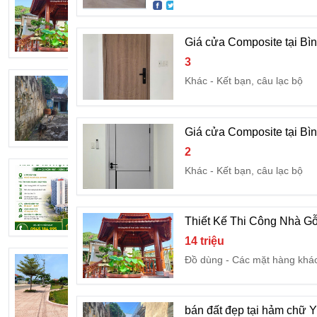
14 triệu
Đồ dùng
Các mặt hàng k
Giá cửa Composite tại Bì
3
Khác
Kết bạn, câu lạc bộ
bán đất đẹp tại hảm chữ Y - Huỳnh Tấn 
1 ngàn
Bất động sản
Bán đất
Giá cửa Composite tại Bì
2
Khác
Kết bạn, câu lạc bộ
🏡 CÓ 750 TRIỆU, NHIỀU NGƯỜI CH
7,5 tỷ
Bất động sản
Bán nhà, căn
Thiết Kế Thi Công Nhà Gỗ
14 triệu
Đồ dùng
Các mặt hàng khá
XÃ LỖ đất 2 mặt tiền VIP 143m2 (2tỷ
2,6 tỷ
Bất động sản
Bán đất
bán đất đẹp tại hảm chữ Y