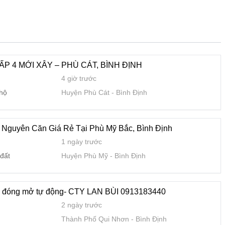
 động- CTY LAN BÙI 0913183440
2 ngày trước
Thành Phố Qui Nhơn
Bình Định
P 4 MỚI XÂY – PHÙ CÁT, BÌNH ĐỊNH
4 giờ trước
 hộ
Huyện Phù Cát
Bình Định
 phòng đẹp
2 tuần trước
ộ
Thành Phố Qui Nhơn
Bình Định
Nguyên Căn Giá Rẻ Tại Phù Mỹ Bắc, Bình Định
1 ngày trước
đất
Huyện Phù Mỹ
Bình Định
phòng đẹp.1
2 tuần trước
ộ
Thành Phố Qui Nhơn
Bình Định
h đóng mở tự động- CTY LAN BÙI 0913183440
2 ngày trước
Thành Phố Qui Nhơn
Bình Định
934.723.422