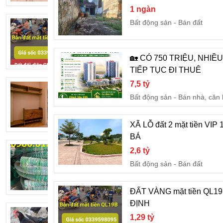
1 ngàn
Bất động sản
Bán đất
ĐẤT VÀNG mặt tiền QL19B đối diện 
1,29 tỷ
Bất động sản
Bán đất
🏡 CÓ 750 TRIỆU, NHI
TIẾP TỤC ĐI THUÊ
7,5 tỷ
SIÊU PHẨM MẶT BIỂN PHÙ MỸ – BÌN
Bất động sản
Bán nhà, căn
11 tỷ
Bất động sản
Bán đất
XÃ LỖ đất 2 mặt tiền VI
BÁ
ống gân nhựa cổ trâu phi 90 dùng hút nư
2,6 tỷ
20 ngàn
Bất động sản
Bán đất
Dịch vụ
Xây dựng, sửa ch
ĐẤT VÀNG mặt tiền QL1
ĐỊNH
Gà ngon giao tận nơi, đặt là có
1,29 tỷ