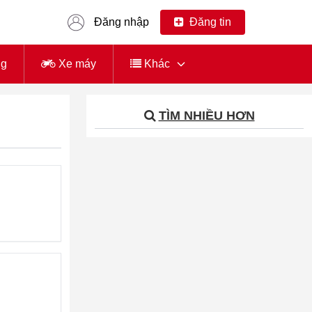
Đăng nhập
Đăng tin
ng
Xe máy
Khác
TÌM NHIỀU HƠN