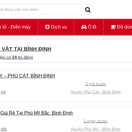
 tử - Điện máy
Dịch vụ
Ô tô
Đồ dù
 VẶT TẠI BÌNH ĐỊNH
iện có
14
tin đăng
 – PHÙ CÁT, BÌNH ĐỊNH
4 giờ trước
 hộ
Huyện Phù Cát
Bình Định
iá Rẻ Tại Phù Mỹ Bắc, Bình Định
1 ngày trước
 đất
Huyện Phù Mỹ
Bình Định