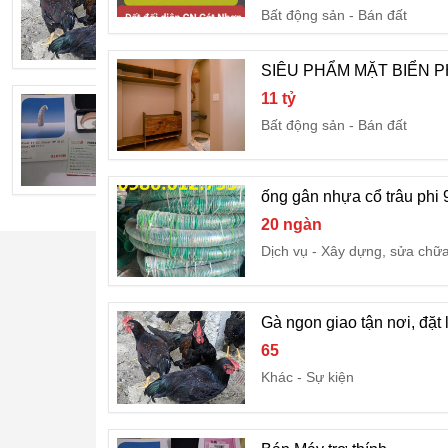
65
Bất động sản
Bán đất
Khác
Sự kiện
SIÊU PHẨM MẶT BIỂN P
11 tỷ
Bán Máy trợ thính
Bất động sản
Bán đất
Liên hệ
Điện tử - Điện máy
Khá
ống gân nhựa cổ trâu phi 9
20 ngàn
Dịch vụ
Xây dựng, sửa chữ
Gà ngon giao tận nơi, đặt 
65
Khác
Sự kiện