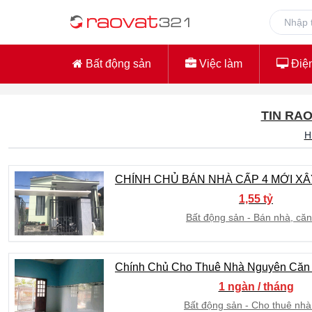
Bất động sản
Việc làm
Điện
TIN RAO
H
CHÍNH CHỦ BÁN NHÀ CẤP 4 MỚI XÂY
1,55 tỷ
Bất động sản
Bán nhà, căn
Chính Chủ Cho Thuê Nhà Nguyên Căn G
1 ngàn / tháng
Bất động sản
Cho thuê nhà