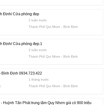
1 tháng trước
hác
Thành Phố Qui Nhơn
Bình Định
nh Định/ Cửa phòng đẹp
2 tuần trước
Thành Phố Qui Nhơn
Bình Định
Phát trung tâm Quy Nhơn giá có 900 triệu
1 tháng trước
Thành Phố Qui Nhơn
Bình Định
nh Định/ Cửa phòng đẹp.1
2 tuần trước
Thành Phố Qui Nhơn
Bình Định
ỌN MUA NHÀ Ở XÃ HỘI LONG VÂN THAY VÌ TIẾP TỤC ĐI T
1 tháng trước
 hộ
Thành Phố Qui Nhơn
Bình Định
 Bình Định 0934.723.422
1 tháng trước
c
Thành Phố Qui Nhơn
Bình Định
6) nhà hàng HOÀNG LONG DIÊU TRÌ ,khu TRẦN BÁ
2 tháng trước
Huyện Tuy Phước
Bình Định
 - Huỳnh Tấn Phát trung tâm Quy Nhơn giá có 900 triệu