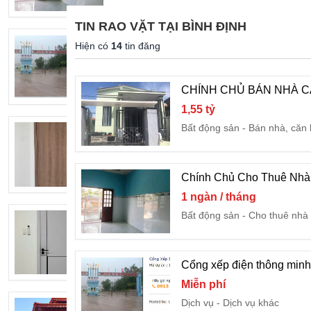
TIN RAO VẶT TẠI BÌNH ĐỊNH
Cổng xếp điện thông minh đóng mở tự
Hiện có
14
tin đăng
Miễn phí
Dịch vụ
Dịch vụ khác
CHÍNH CHỦ BÁN NHÀ CẤ
1,55 tỷ
Bất động sản
Bán nhà, căn
Giá cửa Composite tại Bình Định/ Cửa
3
Khác
Kết bạn, câu lạc b
Chính Chủ Cho Thuê Nhà 
1 ngàn / tháng
Bất động sản
Cho thuê nhà 
Giá cửa Composite tại Bình Định/ Cửa 
2
Khác
Kết bạn, câu lạc b
Cổng xếp điện thông min
Miễn phí
Dịch vụ
Dịch vụ khác
Thiết Kế Thi Công Nhà Gỗ Bình Định 0