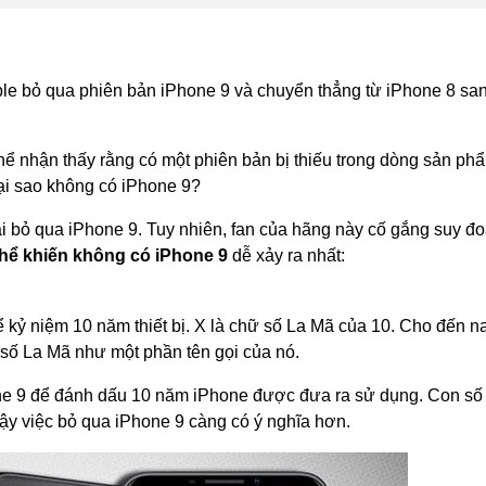
ple bỏ qua phiên bản iPhone 9 và chuyển thẳng từ iPhone 8 sa
thể nhận thấy rằng có một phiên bản bị thiếu trong dòng sản ph
ại sao không có iPhone 9?
ại bỏ qua iPhone 9. Tuy nhiên, fan của hãng này cố gắng suy đ
 thể khiến không có iPhone 9
dễ xảy ra nhất:
kỷ niệm 10 năm thiết bị. X là chữ số La Mã của 10. Cho đến na
số La Mã như một phần tên gọi của nó.
one 9 để đánh dấu 10 năm iPhone được đưa ra sử dụng. Con số
vậy việc bỏ qua iPhone 9 càng có ý nghĩa hơn.