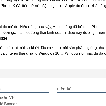
 dòng, người tiêu dùng hiện chỉ thấy hai sự lựa chọn: tốt so v
 iPhone X đắt tiền trở nên đặc biệt hơn, Apple do đó có khả năn
i do mê tín. Nếu đúng như vậy, Apple cũng đã bỏ qua iPhone
ỉ đơn giản là một động thái kinh doanh, điều này đương nhiên 
pple.
uốn biểu thị một sự khởi đầu mới cho một sản phẩm, giống như
9 và chuyển thẳng sang Windows 10 từ Windows 8 (mặc dù đã 
ợ
Liên kết
iá tin VIP
iá Banner