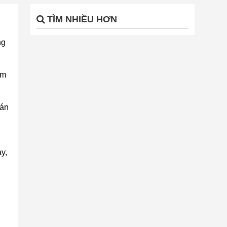
TÌM NHIỀU HƠN
ng
ẩm
oán
y,