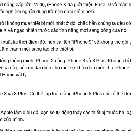
ợt nâng cấp lớn. Ví dụ, iPhone X đã giới thiệu Face ID và màn 
trải nghiệm người dùng trở nên đắm chìm hơn.
i không mua thiết bị mới nhất ở đó, chắc hẳn chúng ta đều có
e X và ngạc nhiên trước các tính năng mới sáng bóng của nó.
xuất tại thời điểm đó, nên cái tên “iPhone 9” sẽ không thể gói
âm thanh mới sáng tạo cho thiết bị.
 động
thông minh iPhone X cùng iPhone 8 và 8 Plus. Không chỉ 
iên ra đời, nó còn đại diện cho một sự khởi đầu mới cho iPhone,
t Home vật lý.
 8 và 8 Plus. Có thể lập luận rằng iPhone 8 Plus chỉ có thể đ
pple làm điều đó, bạn sẽ tự động thấy các thiết bị thuộc ba loạ
ne của mình.