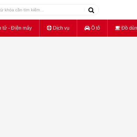
 tử - Điện máy
Dịch vụ
Ô tô
Đồ dù