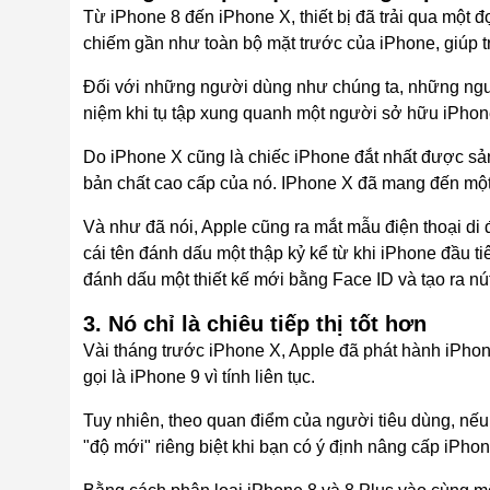
Từ iPhone 8 đến iPhone X, thiết bị đã trải qua một đ
chiếm gần như toàn bộ mặt trước của iPhone, giúp 
Đối với những người dùng như chúng ta, những ngườ
niệm khi tụ tập xung quanh một người sở hữu iPhon
Do iPhone X cũng là chiếc iPhone đắt nhất được sản 
bản chất cao cấp của nó. IPhone X đã mang đến một 
Và như đã nói, Apple cũng ra mắt mẫu
điện thoại di
cái tên đánh dấu một thập kỷ kể từ khi iPhone đầu t
đánh dấu một thiết kế mới bằng Face ID và tạo ra nú
3. Nó chỉ là chiêu tiếp thị tốt hơn
Vài tháng trước iPhone X, Apple đã phát hành iPhone
gọi là iPhone 9 vì tính liên tục.
Tuy nhiên, theo quan điểm của người tiêu dùng, nếu A
"độ mới" riêng biệt khi bạn có ý định nâng cấp iPho