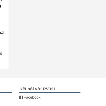
ới
g
rất
có
Kết nối với RV321
Facebook