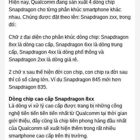
Hiện nay, Qualcomm đang sản xuất 4 dòng chip
Snapdragon cho từng phân khúc smartphone khác
nhau. Chúng được đặt theo tên: Snapdragon zxx, trong
đó:
Chữ z đại diện cho phân khúc dòng chip: Snapdragon
8xx là dòng cao cấp, Snapdragon 6xx là dòng trung
cấp, Snapdragon 4xx là dòng phổ thông và
Snapdragon 2xx là dòng giá rẻ.
2 chữ x sau thể hiện đời con chip,
con chip ra đời sau
thì có số càng lớn
. Ví dụ Snapdragon 845 mới hơn
Snapdragon 835.
Dòng ch
i
p
cao cấp
Snapdragon 8xx
Là dòng vi xử lý
cao cấp
được trang bị những công
nghệ tiên tiến tiên tiến nhất từ Qualcomm tại thời gian
giới thiệu,
đây cũng là
chip tiên phong hàng đầu nhất
của Qualcomm sẽ xuất hiện thêm trong
rất nhiều
smartphone cao cấp trên thị trường.