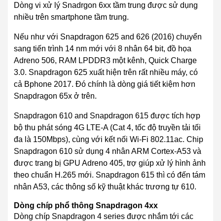
Dòng vi xử lý Snadrgon 6xx
tầm trung
được sử dụng
nhiều trên smartphone
tầm trung
.
Nếu như với Snapdragon 625 and 626 (2016) chuyển
sang tiến trình 14 nm mới với 8 nhân 64 bit, đồ họa
Adreno 506, RAM LPDDR3 một kênh, Quick Charge
3.0. Snapdragon 625 xuất hiện trên rất nhiều máy, có
cả Bphone 2017. Đó chính là dòng giá tiết kiệm hơn
Snapdragon 65x ở trên.
Snapdragon 610 and Snapdragon 615 được tích hợp
bộ thu phát sóng 4G LTE-A (Cat 4, tốc độ truyền tải tối
đa là 150Mbps), cùng với
kết nối
Wi-Fi 802.11ac. Chip
Snapdragon 610
sử dụng 4
nhân ARM Cortex-A53
và
được trang bị
GPU Adreno 405, trợ giúp
xử lý hình ảnh
theo chuẩn H.265 mới. Snapdragon 615 thì có đến tám
nhân A53, các thông số kỹ thuật
khác trương tự 610.
Dòng chíp
phổ thông
Snapdragon 4xx
Dòng chíp Snapdragon 4 series được nhắm tới các