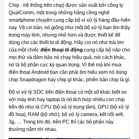
Chip -
hệ thống trên chip)
được sản xuất bởi công ty
QualComm, một trong những hãng công nghệ
smartphone chuyên cung cấp bộ vi xử lý hàng đầu hiện
nay. Về cơ bản, nó giống như một bộ xử lý bạn tìm thấy
trong máy tính, nhưng nhỏ hơn và
được thiết kế để
dùng cho các
thiết bị di động. Hãy coi nó như trái tim
của một chiếc
điện thoại di động
cung cấp
bộ não
cho
mọi thứ và đảm bảo nó chạy hiệu quả, nói cách khác,
nó là bộ phận
cực kỳ quan trọng.
Vì thế mà khi mua
điện thoại Android bạn cần phải tìm hiểu xem nó dùng
chip Snapdragon hay chip gì khác, phiên bản chip là gì.
Bộ vi xử lý SOC trên điện thoại có một số khác biệt so
với máy tính hay laptop là nó tích hợp nhiều con chip
trên đó như là CPU (bộ xử lý trung tâm), GPU (bộ xử lý
đồ hoạ), RAM (bộ nhớ), bộ xử lý camera, kết nối wifi,
3g, … Trong khi đó, trên PC thì các bộ phận này
thường nằm rời nhau.