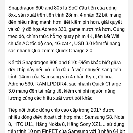
Snapdragon 800 and 805 là SoC đầu tiên
của dòng
8xx
, sản xuất trên
tiến
trình 28nm, 4 nhân 32 bit, mang
đến hiệu năng mạnh hơn, tiết kiệm pin hơn, giải quyết
và xử lý đồ họa Adreno 330, game
mượt mà
hơn. Cùng
theo đó, chính thức
hỗ trợ
quay phim 4K, liên kết Wifi
chuẩn AC tốc độ cao, 4G cat 4, USB 3.0 kèm tài năng
sạc nhanh Qualcomm Quick Charge 2.0.
Kể tới Snapdragon 808 and 810: Điểm khác biết giữa
đời chíp này nếu với đời
đầu
là việc chuyển sang
tiến
trình 14nm của Samsung với 4 nhân Kyro, đồ họa
Adreno 530, RAM LPDDR4, sạc nhanh Quick Charge
3.0 mang đến tài năng tiết kiệm chi phí nguồn năng
lượng cùng các hiệu xuất vượt trội khác.
Tiếp nối thuộc dòng chíp
cao cấp trong
2017 được
nhiều
dòng
điện thoại
tích hợp như: Samsung S8, Note
8, HTC U11, Hãng Nokia 8, Hãng Sony XZ1… sử dụng
tiến trình 10 nm FinFET của Samsung với 8 nhân 64 bit