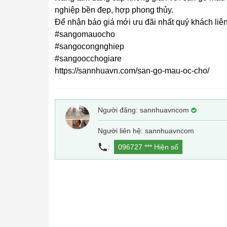
nghiệp bền đẹp, hợp phong thủy.
Để nhận báo giá mới ưu đãi nhất quý khách liên
#sangomauocho
#sangocongnghiep
#sangoocchogiare
https://sannhuavn.com/san-go-mau-oc-cho/
Người đăng:
sannhuavncom
Người liên hệ: sannhuavncom
:
096727 ***
Hiện số