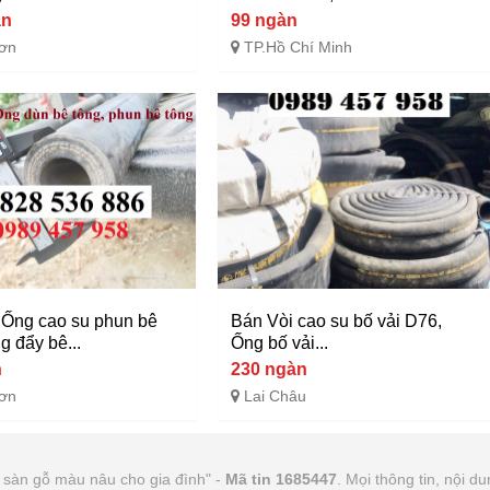
àn
99 ngàn
ơn
TP.Hồ Chí Minh
Ống cao su phun bê
Bán Vòi cao su bố vải D76,
g đẩy bê...
Ống bố vải...
n
230 ngàn
ơn
Lai Châu
a sàn gỗ màu nâu cho gia đình" -
Mã tin 1685447
. Mọi thông tin, nội du