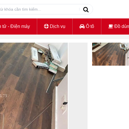
 tử - Điện máy
Dịch vụ
Ô tô
Đồ dù