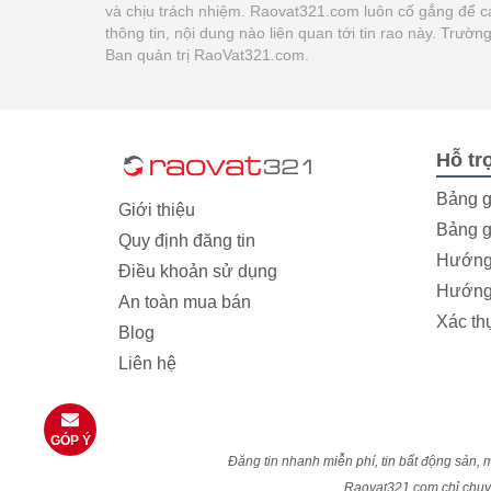
và chịu trách nhiệm. Raovat321.com luôn cố gắng để c
thông tin, nội dung nào liên quan tới tin rao này. Trư
Ban quản trị RaoVat321.com.
Hỗ tr
Bảng g
Giới thiệu
Bảng g
Quy định đăng tin
Hướng 
Điều khoản sử dụng
Hướng 
An toàn mua bán
Xác th
Blog
Liên hệ
GÓP Ý
Đăng tin nhanh miễn phí, tin bất động sản, m
Raovat321.com chỉ chuyển