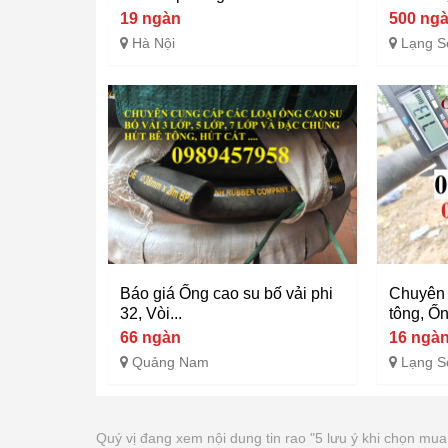
19 ngàn
500 ng
Hà Nội
Lạng S
Báo giá Ống cao su bố vải phi
Chuyên 
32, Vòi...
tông, Ốn
66 ngàn
16 ngà
Quảng Nam
Lạng S
Quý vị đang xem nội dung tin rao "5 lưu ý khi chọn mu