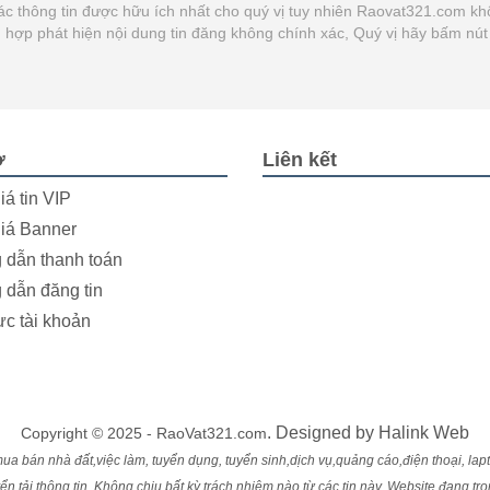
ác thông tin được hữu ích nhất cho quý vị tuy nhiên Raovat321.com kh
ờng hợp phát hiện nội dung tin đăng không chính xác, Quý vị hãy bấm n
ợ
Liên kết
iá tin VIP
iá Banner
dẫn thanh toán
dẫn đăng tin
ực tài khoản
. Designed by
Halink Web
Copyright © 2025 - RaoVat321.com
ua bán nhà đất,việc làm, tuyển dụng, tuyển sinh,dịch vụ,quảng cáo,điện thoại, laptop
 tải thông tin. Không chịu bất kỳ trách nhiệm nào từ các tin này. Website đang tr