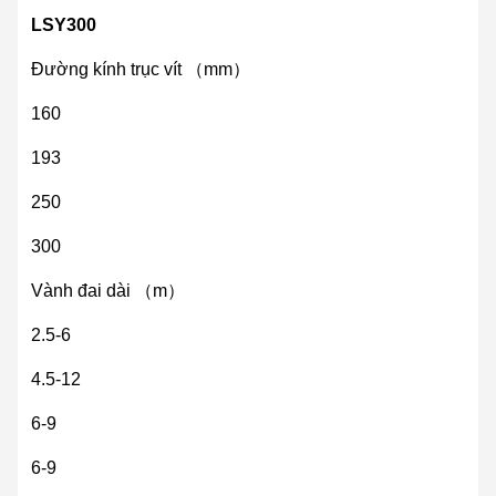
LSY300
Đường kính trục vít （mm）
160
193
250
300
Vành đai dài （m）
2.5-6
4.5-12
6-9
6-9