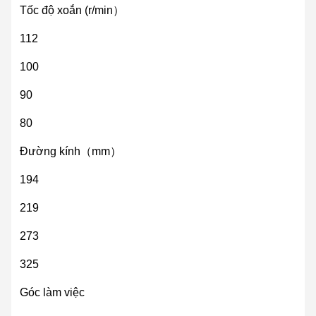
Tốc độ xoắn (r/min）
112
100
90
80
Đường kính（mm）
194
219
273
325
Góc làm việc