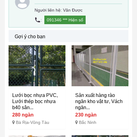
Người liên hệ: Văn Được
:
091346 ***
Hiện số
Gợi ý cho bạn
Lưới bọc nhựa PVC,
Sản xuất hàng rào
Lưới thép bọc nhựa
ngăn kho vật tư, Vách
b40 sân...
ngăn...
280 ngàn
230 ngàn
Bà Rịa-Vũng Tàu
Bắc Ninh