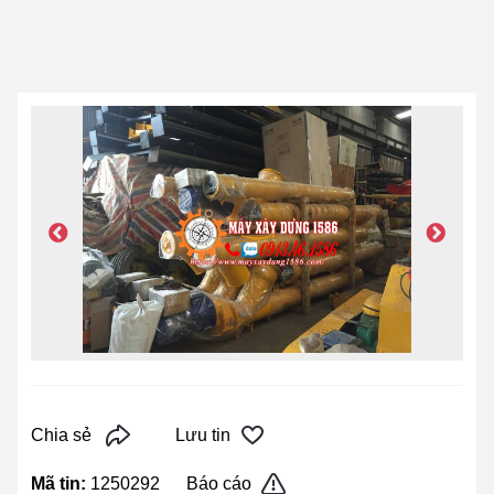
Chia sẻ
Lưu tin
Mã tin:
1250292
Báo cáo