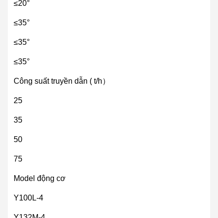
≤20°
≤35°
≤35°
≤35°
Công suất truyền dẫn ( t/h）
25
35
50
75
Model động cơ
Y100L-4
Y132M-4