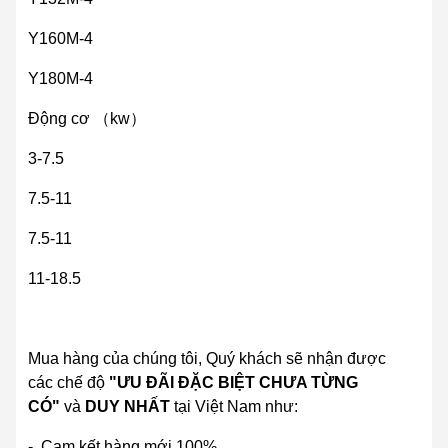
Y160M-4
Y180M-4
Động cơ （kw）
3-7.5
7.5-11
7.5-11
11-18.5
Mua hàng của chúng tôi, Quý khách sẽ nhận được
các chế độ
"
ƯU ĐÃI ĐẶC BIỆT CHƯA TỪNG
CÓ
"
và
DUY NHẤT
tại Việt Nam như:
- Cam kết hàng mới 100%.