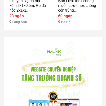
Chuyên Rọ đá mạ
Bán Lưới inox chống
kẽm 2x1x0,5m, Rọ đá
muỗi, Lưới inox chống
hộc 2x1x1,...
côn trùng...
23 ngàn
60 ngàn
Lạng Sơn
Hà Nội