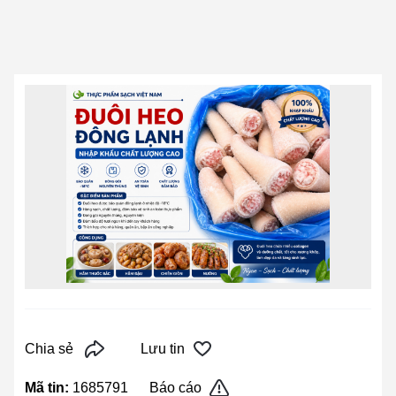
Chia sẻ
Lưu tin
Mã tin:
1685791
Báo cáo