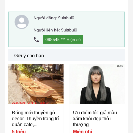
Người đăng:
9uittbui0
Người liên hệ: 9uittbui0
:
098545 ***
Hiện số
Gợi ý cho bạn
Đóng mới thuyền gỗ
Ưu điểm tóc giả màu
decor, Thuyền trang trí
xám khói​ đẹp thời
quán cafe,...
thượng
5 triệu
Miễn phí