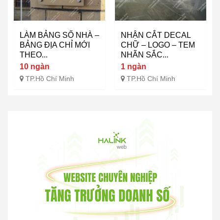
LÀM BẢNG SỐ NHÀ –
NHẬN CẮT DECAL
BẢNG ĐỊA CHỈ MỚI
CHỮ – LOGO – TEM
THEO...
NHÃN SẮC...
10 ngàn
1 ngàn
TP.Hồ Chí Minh
TP.Hồ Chí Minh