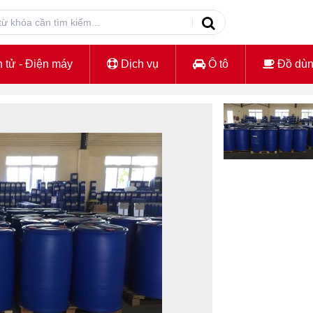
 tử - Điện máy
Dịch vụ
Ô tô
Đồ dù