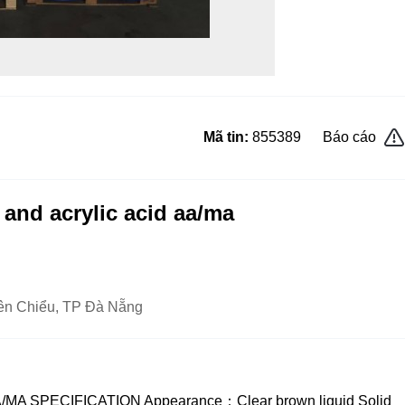
Mã tin:
855389
Báo cáo
 and acrylic acid aa/ma
ên Chiểu, TP Đà Nẵng
d AA/MA SPECIFICATION Appearance：Clear brown liquid Solid