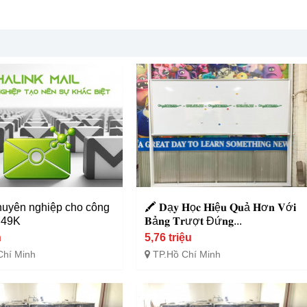
huyên nghiệp cho công
🖍️ 𝐃ạ𝐲 𝐇ọ𝐜 𝐇𝐢ệ𝐮 𝐐𝐮ả 𝐇ơ𝐧 𝐕ớ𝐢
ừ 49K
𝐁ả𝐧𝐠 𝐓𝐫ượ𝐭 Đứ𝐧𝐠...
n
5,76 triệu
Chí Minh
TP.Hồ Chí Minh