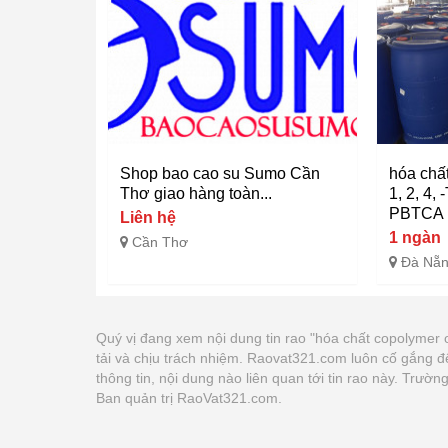
Shop bao cao su Sumo Cần
hóa chấ
Thơ giao hàng toàn...
1, 2, 4, 
PBTCA
Liên hệ
1 ngàn
Cần Thơ
Đà Nẵ
Quý vị đang xem nội dung tin rao "hóa chất copolymer o
tải và chịu trách nhiệm. Raovat321.com luôn cố gắng đ
thông tin, nội dung nào liên quan tới tin rao này. Trư
Ban quản trị RaoVat321.com.