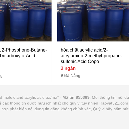
t 2-Phosphono-Butane-
hóa chất acrylic acid/2-
-Tricarboxylic Acid
acrylamido-2-methyl-propane-
sulfonic Acid Copo
2 ngàn
ng
Đà Nẵng
f maleic and acrylic acid aa/ma" -
Mã tin 855389
. Mọi thông tin, nội d
ể các thông tin được hữu ích nhất cho quý vị tuy nhiên Raovat321.co
ờng hợp phát hiện nội dung tin đăng không chính xác, Quý vị hãy bấm n