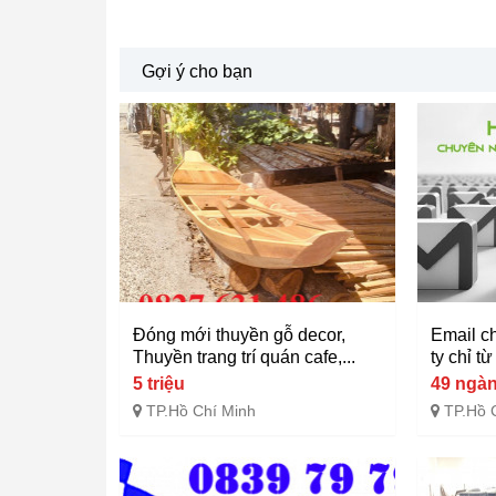
Gợi ý cho bạn
Đóng mới thuyền gỗ decor,
Email c
Thuyền trang trí quán cafe,...
ty chỉ t
5 triệu
49 ngà
TP.Hồ Chí Minh
TP.Hồ 