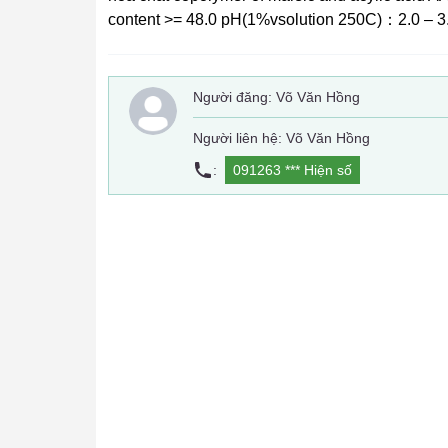
content >= 48.0 pH(1%vsolution 250C)：2.0 – 3.
Người đăng:
Võ Văn Hồng
Người liên hệ: Võ Văn Hồng
:
091263 ***
Hiện số