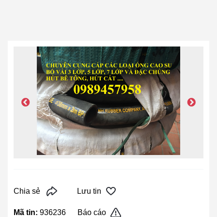
Chia sẻ
Lưu tin
Mã tin:
936236
Báo cáo