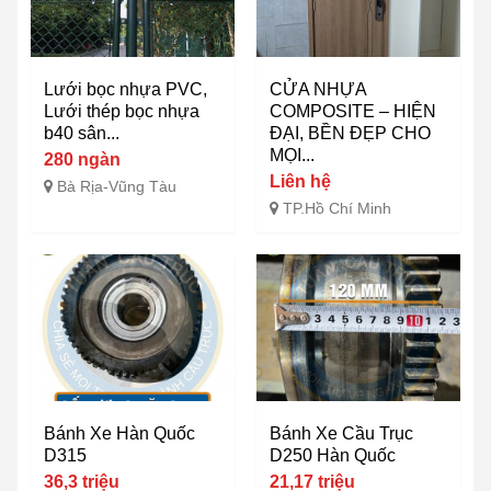
Lưới bọc nhựa PVC,
CỬA NHỰA
Lưới thép bọc nhựa
COMPOSITE – HIỆN
b40 sân...
ĐẠI, BỀN ĐẸP CHO
MỌI...
280 ngàn
Liên hệ
Bà Rịa-Vũng Tàu
TP.Hồ Chí Minh
Bánh Xe Hàn Quốc
Bánh Xe Cầu Trục
D315
D250 Hàn Quốc
36,3 triệu
21,17 triệu