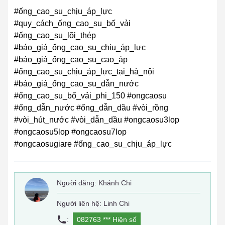
#ống_cao_su_chịu_áp_lực
#quy_cách_ống_cao_su_bố_vải
#ống_cao_su_lõi_thép
#báo_giá_ống_cao_su_chịu_áp_lực
#báo_giá_ống_cao_su_cao_áp
#ống_cao_su_chịu_áp_lực_tại_hà_nội
#báo_giá_ống_cao_su_dẫn_nước
#ống_cao_su_bố_vải_phi_150 #ongcaosu
#ống_dẫn_nước #ống_dẫn_dầu #vòi_rồng
#vòi_hút_nước #vòi_dẫn_dầu #ongcaosu3lop
#ongcaosu5lop #ongcaosu7lop
#ongcaosugiare #ống_cao_su_chịu_áp_lực
Người đăng:
Khánh Chi
Người liên hệ: Linh Chi
:
082763 ***
Hiện số