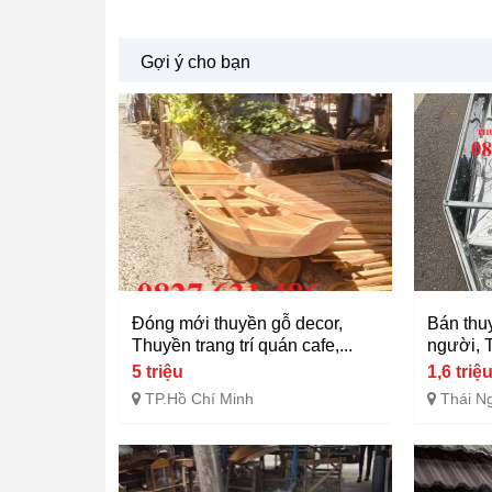
Gợi ý cho bạn
Đóng mới thuyền gỗ decor,
Bán thu
Thuyền trang trí quán cafe,...
người, T
5 triệu
1,6 triệ
TP.Hồ Chí Minh
Thái N