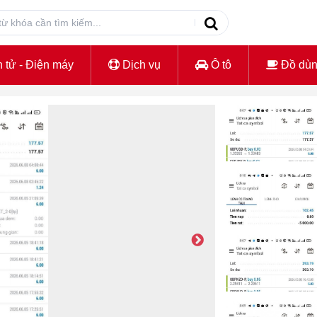
 tử - Điện máy
Dịch vụ
Ô tô
Đồ dù