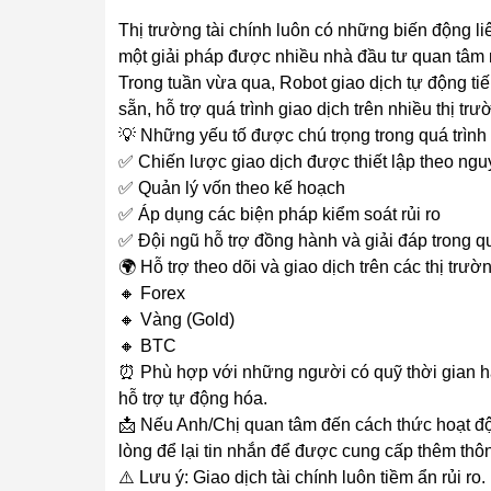
Thị trường tài chính luôn có những biến động l
một giải pháp được nhiều nhà đầu tư quan tâm n
Trong tuần vừa qua, Robot giao dịch tự động ti
sẵn, hỗ trợ quá trình giao dịch trên nhiều thị tr
💡 Những yếu tố được chú trọng trong quá trình
✅ Chiến lược giao dịch được thiết lập theo ngu
✅ Quản lý vốn theo kế hoạch
✅ Áp dụng các biện pháp kiểm soát rủi ro
✅ Đội ngũ hỗ trợ đồng hành và giải đáp trong q
🌍 Hỗ trợ theo dõi và giao dịch trên các thị trườ
🔸 Forex
🔸 Vàng (Gold)
🔸 BTC
⏰ Phù hợp với những người có quỹ thời gian hạ
hỗ trợ tự động hóa.
📩 Nếu Anh/Chị quan tâm đến cách thức hoạt động
lòng để lại tin nhắn để được cung cấp thêm thông 
⚠️ Lưu ý: Giao dịch tài chính luôn tiềm ẩn rủi 