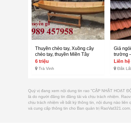
Thuyền chèo tay, Xuồng cây
Giá ngói
chèo tay, thuyền Miền Tây
trường –
6 triệu
Liên hệ
Trà Vinh
Đắk Lắ
Quý vị đang xem nội dung tin rao "CẬP NHẬT HOẠT
là do người đăng tin đăng tải và chịu trách nhiệm. Ra
chịu trách nhiệm về bất kỳ thông tin, nội dung nào liê
và cung cấp thông tin cho Ban quản trị RaoVat321.com