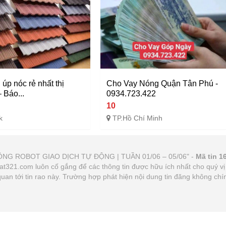
 úp nóc rẻ nhất thị
Cho Vay Nóng Quận Tân Phú -
 Báo...
0934.723.422
10
k
TP.Hồ Chí Minh
 ĐỘNG ROBOT GIAO DỊCH TỰ ĐỘNG | TUẦN 01/06 – 05/06" -
Mã tin 1
ovat321.com luôn cố gắng để các thông tin được hữu ích nhất cho quý
n quan tới tin rao này. Trường hợp phát hiện nội dung tin đăng không c
.