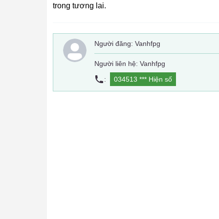
trong tương lai.
Người đăng:
Vanhfpg
Người liên hệ: Vanhfpg
:
034513 ***
Hiện số