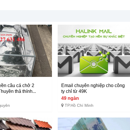
yền câu cá chở 2
Email chuyên nghiệp cho công
huyền thả thính...
ty chỉ từ 49K
u
49 ngàn
guyên
TP.Hồ Chí Minh