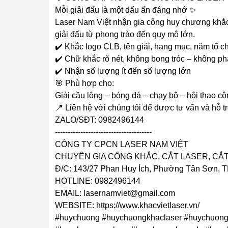
Mỗi giải đấu là một dấu ấn đáng nhớ ✨
Laser Nam Việt nhận gia công huy chương khắc 
giải đấu từ phong trào đến quy mô lớn.
✔️ Khắc logo CLB, tên giải, hạng mục, năm tổ c
✔️ Chữ khắc rõ nét, không bong tróc – không ph
✔️ Nhận số lượng ít đến số lượng lớn
🎯 Phù hợp cho:
Giải cầu lông – bóng đá – chạy bộ – hội thao cô
📍 Liên hệ với chúng tôi để được tư vấn và hỗ t
ZALO/SĐT: 0982496144
--------------------------------------
CÔNG TY CPCN LASER NAM VIỆT
CHUYÊN GIA CÔNG KHẮC, CẮT LASER, CẮT
Đ/C: 143/27 Phan Huy Ích, Phường Tân Sơn, T
HOTLINE: 0982496144
EMAIL: lasernamviet@gmail.com
WEBSITE: https://www.khacvietlaser.vn/
#huychuong #huychuongkhaclaser #huychuong