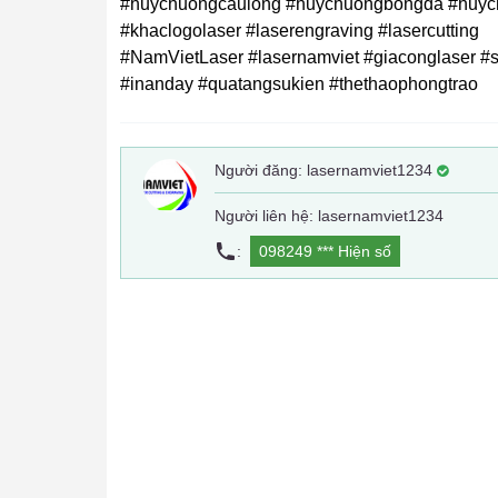
#huychuongcaulong #huychuongbongda #huych
#khaclogolaser #laserengraving #lasercutting
#NamVietLaser #lasernamviet #giaconglaser 
#inanday #quatangsukien #thethaophongtrao
Người đăng:
lasernamviet1234
Người liên hệ: lasernamviet1234
:
098249 ***
Hiện số