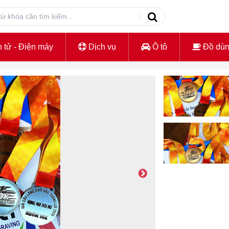
 tử - Điện máy
Dịch vụ
Ô tô
Đồ dù