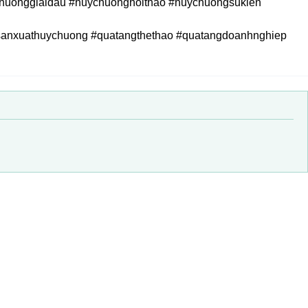
uonggiaidau #huychuonghoithao #huychuongsukien
#sanxuathuychuong #quatangthethao #quatangdoanhnghiep