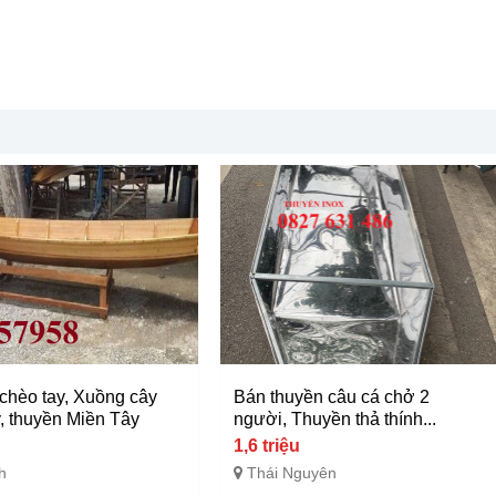
chèo tay, Xuồng cây
Bán thuyền câu cá chở 2
y, thuyền Miền Tây
người, Thuyền thả thính...
1,6 triệu
h
Thái Nguyên