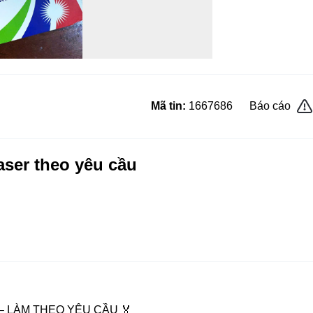
Mã tin:
1667686
Báo cáo
ser theo yêu cầu
 LÀM THEO YÊU CẦU 🏅