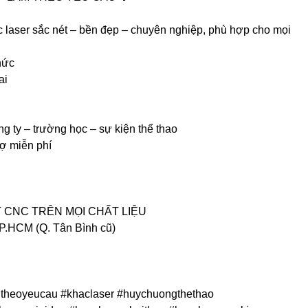
laser sắc nét – bền đẹp – chuyên nghiệp, phù hợp cho mọi
hức
ai
ng ty – trường học – sự kiện thể thao
rợ miễn phí
 CNC TRÊN MỌI CHẤT LIỆU
P.HCM (Q. Tân Bình cũ)
theoyeucau #khaclaser #huychuongthethao