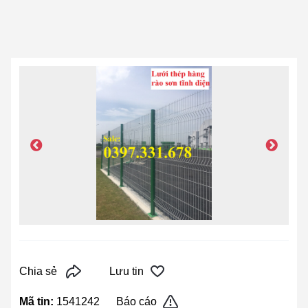
Chia sẻ
Lưu tin
Mã tin:
1541242
Báo cáo