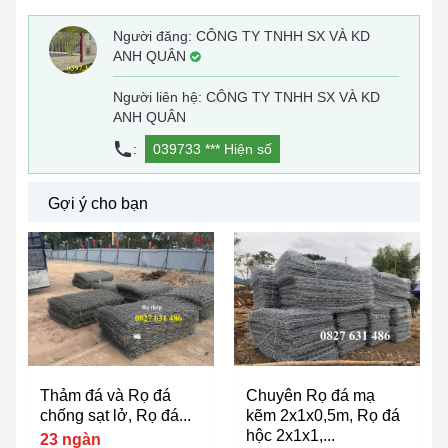
Người đăng:
CÔNG TY TNHH SX VÀ KD
ANH QUÂN
Người liên hệ: CÔNG TY TNHH SX VÀ KD
ANH QUÂN
:
039733 ***
Hiện số
Gợi ý cho bạn
Thảm đá và Rọ đá
Chuyên Rọ đá mạ
chống sạt lở, Rọ đá...
kẽm 2x1x0,5m, Rọ đá
hộc 2x1x1,...
23 ngàn