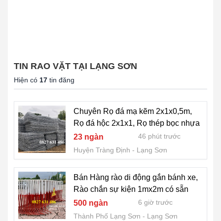
TIN RAO VẶT TẠI LẠNG SƠN
Hiện có
17
tin đăng
Chuyên Rọ đá mạ kẽm 2x1x0,5m,
Rọ đá hộc 2x1x1, Rọ thép bọc nhựa
46 phút trước
23 ngàn
Huyện Tràng Định
Lạng Sơn
Bán Hàng rào di động gắn bánh xe,
Rào chắn sự kiện 1mx2m có sẵn
6 giờ trước
500 ngàn
Thành Phố Lạng Sơn
Lạng Sơn