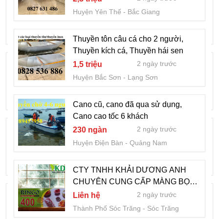
CHUYÊN CUNG CẤP GIẤY VỆ SINH
Huyện Yên Thế
Bắc Giang
CUỘN LƠN,CUỘN NHỎ AN GIANG
2 ngày trước
Liên hệ
Thành Phố Long Xuyên
An Giang
Thuyền tôn câu cá cho 2 người,
Thuyền kích cá, Thuyền hái sen
Chuyên thuyền gỗ trưng hải sản, Thuyền
2 ngày trước
1,5 triệu
decor 3m, Xuồng decor trưng bông
Huyện Bắc Sơn
Lạng Sơn
2 ngày trước
6 triệu
Quận Liên Chiểu
Đà Nẵng
Cano cũ, cano đã qua sử dụng,
Cano cao tốc 6 khách
Thiên nga đạp nước 3người, Vịt đạp
2 ngày trước
230 ngàn
nước
Huyện Điện Bàn
Quảng Nam
2 ngày trước
20 triệu
Quận Hải Châu
Đà Nẵng
CTY TNHH KHẢI DƯƠNG ANH
CHUYÊN CUNG CẤP MÀNG BỌC
Thuyền thiên nga, Thiên nga, Thuyền
RINGO SÓC TRĂNG
2 ngày trước
Liên hệ
đạp vịt 3 người
Thành Phố Sóc Trăng
Sóc Trăng
2 ngày trước
22 triệu