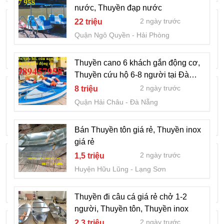
nước, Thuyền đạp nước
Thuyền tôn câu cá cho 2 người, Thuyền
2 ngày trước
22 triệu
kích cá, Thuyền hái sen
Quận Ngô Quyền
Hải Phòng
2 ngày trước
1,5 triệu
Huyện Bắc Sơn
Lạng Sơn
Thuyền cano 6 khách gắn động cơ,
Thuyền cứu hộ 6-8 người tại Đà
Cano cũ, cano đã qua sử dụng, Cano
Nẵng
2 ngày trước
8 triệu
cao tốc 6 khách
Quận Hải Châu
Đà Nẵng
2 ngày trước
230 ngàn
Huyện Điện Bàn
Quảng Nam
Bán Thuyền tôn giá rẻ, Thuyền inox
giá rẻ
CTY TNHH KHẢI DƯƠNG ANH
2 ngày trước
1,5 triệu
CHUYÊN CUNG CẤP MÀNG BỌC
Huyện Hữu Lũng
Lạng Sơn
RINGO SÓC TRĂNG
2 ngày trước
Liên hệ
Thành Phố Sóc Trăng
Sóc Trăng
Thuyền đi câu cá giá rẻ chở 1-2
người, Thuyền tôn, Thuyền inox
CTY TNHH KHẢI DƯƠNG ANH
2 ngày trước
2,3 triệu