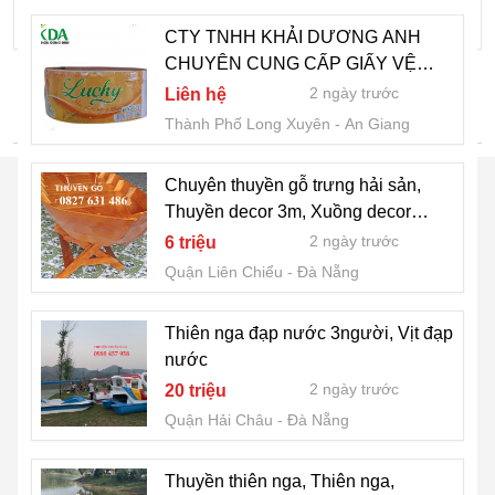
Thành Phố Việt Trì
Phú Thọ
CTY TNHH KHẢI DƯƠNG ANH
CHUYÊN CUNG CẤP GIẤY VỆ
SINH CUỘN LƠN,CUỘN NHỎ AN
2 ngày trước
Liên hệ
GIANG
TÌM NHIỀU HƠN
Thành Phố Long Xuyên
An Giang
Chuyên thuyền gỗ trưng hải sản,
Thuyền decor 3m, Xuồng decor
trưng bông
2 ngày trước
6 triệu
Quận Liên Chiểu
Đà Nẵng
Thiên nga đạp nước 3người, Vịt đạp
nước
2 ngày trước
20 triệu
Quận Hải Châu
Đà Nẵng
Thuyền thiên nga, Thiên nga,