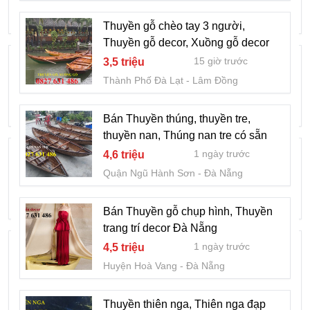
2 ngày trước
22 triệu
Quận Ngô Quyền
Hải Phòng
Thuyền gỗ chèo tay 3 người,
Thuyền gỗ decor, Xuồng gỗ decor
Thuyền cano 6 khách gắn động cơ,
15 giờ trước
3,5 triệu
Thuyền cứu hộ 6-8 người tại Đà Nẵng
Thành Phố Đà Lạt
Lâm Đồng
2 ngày trước
8 triệu
Quận Hải Châu
Đà Nẵng
Bán Thuyền thúng, thuyền tre,
thuyền nan, Thúng nan tre có sẵn
Bán Thuyền tôn giá rẻ, Thuyền inox giá
1 ngày trước
4,6 triệu
rẻ
Quận Ngũ Hành Sơn
Đà Nẵng
2 ngày trước
1,5 triệu
Huyện Hữu Lũng
Lạng Sơn
Bán Thuyền gỗ chụp hình, Thuyền
trang trí decor Đà Nẵng
Thuyền đi câu cá giá rẻ chở 1-2 người,
1 ngày trước
4,5 triệu
Thuyền tôn, Thuyền inox
Huyện Hoà Vang
Đà Nẵng
2 ngày trước
2,3 triệu
Huyện Yên Thế
Bắc Giang
Thuyền thiên nga, Thiên nga đạp