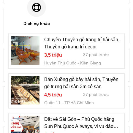
Shenzhen Airlines ưu đãi vé Hà Nội đi
quốc tế từ 113 USD
Dịch vụ khác
4 giờ trước
100 ngàn
Quận 3
TP.Hồ Chí Minh
Chuyên Thuyền gỗ trang trí hải sản,
Thuyền gỗ trang trí decor
Tốc độ mạng eSIM có mạnh không?
37 phút trước
3,5 triệu
8 giờ trước
30 ngàn
Huyện Phú Quốc
Kiên Giang
Quận 1
TP.Hồ Chí Minh
Bán Xuồng gỗ bày hải sản, Thuyền
gỗ trưng hải sản 3m có sẵn
Thuyền gỗ miền tây, Xuồng cây miền tây,
37 phút trước
4,5 triệu
Xuồng 3 lá giá rẻ
Quận 11
TP.Hồ Chí Minh
15 giờ trước
3,5 triệu
Huyện Bến Lức
Long An
Đặt vé Sài Gòn – Phú Quốc hãng
Sun PhuQuoc Airways, vi vu đảo
Thuyền gỗ chèo tay 3 người, Thuyền gỗ