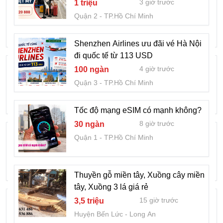
ngọc!
3 giờ trước
1 triệu
decor, Xuồng gỗ decor
Quận 2
TP.Hồ Chí Minh
15 giờ trước
3,5 triệu
Thành Phố Đà Lạt
Lâm Đồng
Shenzhen Airlines ưu đãi vé Hà Nội
đi quốc tế từ 113 USD
Bán Thuyền thúng, thuyền tre, thuyền
4 giờ trước
100 ngàn
nan, Thúng nan tre có sẵn
Quận 3
TP.Hồ Chí Minh
1 ngày trước
4,6 triệu
Quận Ngũ Hành Sơn
Đà Nẵng
Tốc độ mạng eSIM có mạnh không?
8 giờ trước
30 ngàn
Bán Thuyền gỗ chụp hình, Thuyền trang
Quận 1
TP.Hồ Chí Minh
trí decor Đà Nẵng
1 ngày trước
4,5 triệu
Huyện Hoà Vang
Đà Nẵng
Thuyền gỗ miền tây, Xuồng cây miền
tây, Xuồng 3 lá giá rẻ
Thuyền thiên nga, Thiên nga đạp nước,
15 giờ trước
3,5 triệu
Thuyền đạp nước
Huyện Bến Lức
Long An