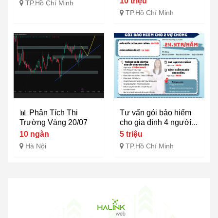
10 triệu
TP.Hồ Chí Minh
TP.Hồ Chí Minh
📊 Phân Tích Thị
Tư vấn gói bảo hiểm
Trường Vàng 20/07
cho gia đình 4 người...
10 ngàn
5 triệu
Hà Nội
TP.Hồ Chí Minh