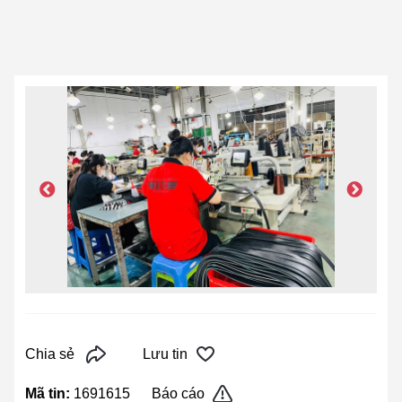
Chia sẻ
Lưu tin
Mã tin:
1691615
Báo cáo