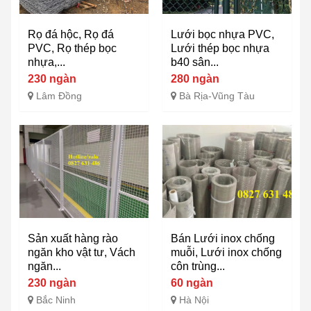
Rọ đá hộc, Rọ đá
Lưới bọc nhựa PVC,
PVC, Rọ thép bọc
Lưới thép bọc nhựa
nhựa,...
b40 sân...
230 ngàn
280 ngàn
Lâm Đồng
Bà Rịa-Vũng Tàu
Sản xuất hàng rào
Bán Lưới inox chống
ngăn kho vật tư, Vách
muỗi, Lưới inox chống
ngăn...
côn trùng...
230 ngàn
60 ngàn
Bắc Ninh
Hà Nội