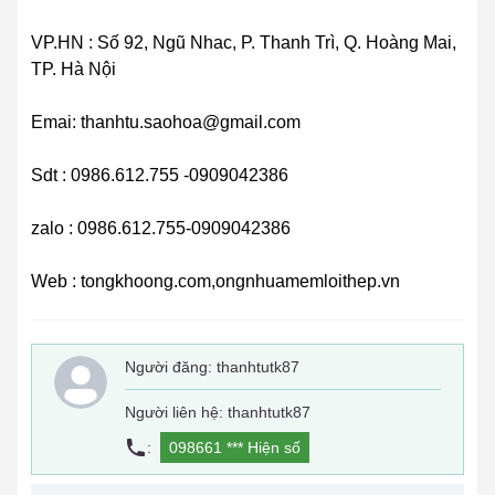
VP.HN : Số 92, Ngũ Nhac, P. Thanh Trì, Q. Hoàng Mai,
TP. Hà Nội
Emai: thanhtu.saohoa@gmail.com
Sdt : 0986.612.755 -0909042386
zalo : 0986.612.755-0909042386
Web : tongkhoong.com,ongnhuamemloithep.vn
Người đăng:
thanhtutk87
Người liên hệ: thanhtutk87
:
098661 ***
Hiện số