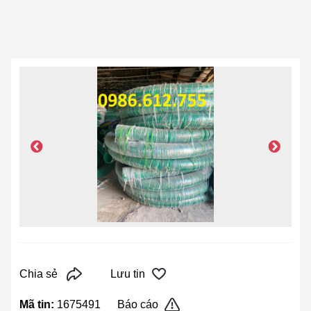
Chia sẻ
Lưu tin
Mã tin:
1675491
Báo cáo