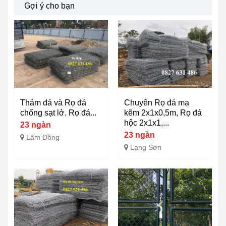
Gợi ý cho bạn
Thảm đá và Rọ đá
Chuyên Rọ đá mạ
chống sạt lở, Rọ đá...
kẽm 2x1x0,5m, Rọ đá
hộc 2x1x1,...
23 ngàn
23 ngàn
Lâm Đồng
Lạng Sơn