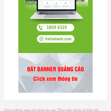
Quý vị đang xem nội dung tin rao "Ống gân nhựa cổ trâu phi