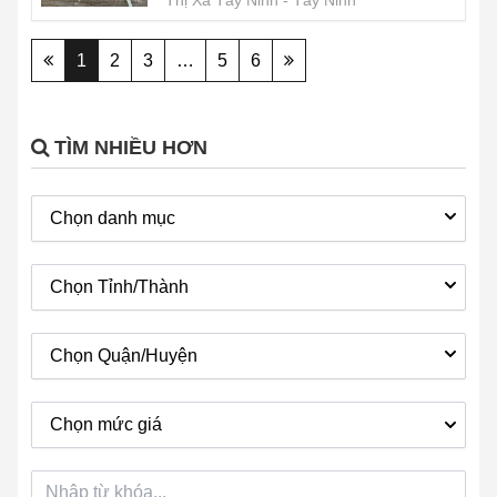
Thị Xã Tây Ninh
Tây Ninh
1
2
3
…
5
6
TÌM NHIỀU HƠN
Chọn danh mục
Chọn Tỉnh/Thành
Chọn Quận/Huyện
Chọn mức giá