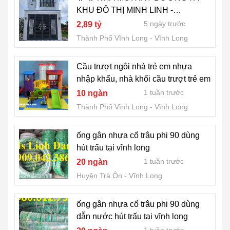
KHU ĐÔ THỊ MINH LINH -
PHƯỜNG THANH ĐỨC - VĨNH
5 ngày trước
2,89 tỷ
LONG 🌹Giá: 2 TY 890
Thành Phố Vĩnh Long
Vĩnh Long
Cầu trượt ngôi nhà trẻ em nhựa
nhập khẩu, nhà khối cầu trượt trẻ em
1 tuần trước
10 ngàn
Thành Phố Vĩnh Long
Vĩnh Long
ống gân nhựa cổ trâu phi 90 dùng
hút trấu tại vĩnh long
1 tuần trước
20 ngàn
Huyện Trà Ôn
Vĩnh Long
ống gân nhựa cổ trâu phi 90 dùng
dẫn nước hút trấu tại vĩnh long