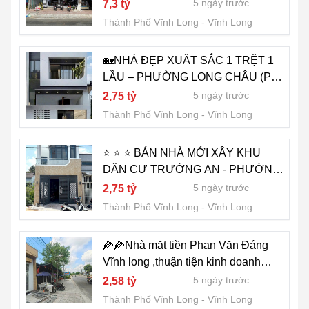
BÊN BỆNH VIỆN ĐA KHOA TỈNH
5 ngày trước
7,3 tỷ
VĨNH LONG
Thành Phố Vĩnh Long
Vĩnh Long
🏡NHÀ ĐẸP XUẤT SẮC 1 TRỆT 1
LẦU – PHƯỜNG LONG CHÂU (P9
CŨ) – VĨNH LONG (GẦN CÔNG
5 ngày trước
2,75 tỷ
VIÊN)
Thành Phố Vĩnh Long
Vĩnh Long
⭐️ ⭐️ ⭐️ BÁN NHÀ MỚI XÂY KHU
DÂN CƯ TRƯỜNG AN - PHƯỜNG
LONG CHÂU - VĨNH LONG
5 ngày trước
2,75 tỷ
Thành Phố Vĩnh Long
Vĩnh Long
🌽🌽Nhà mặt tiền Phan Văn Đáng
Vĩnh long ,thuận tiện kinh doanh
,mua bán
5 ngày trước
2,58 tỷ
Thành Phố Vĩnh Long
Vĩnh Long