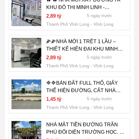
KHU ĐÔ THỊ MINH LINH -
PHƯỜNG THANH ĐỨC - VĨNH
5 ngày trước
2,89 tỷ
LONG 🔥
Thành Phố Vĩnh Long
Vĩnh Long
🌽🌽NHÀ MỚI 1 TRỆT 1 LẦU –
THIẾT KẾ HIỆN ĐẠI KHU MINH
LINH PHƯỜNG THANH ĐỨC VĨNH
5 ngày trước
2,89 tỷ
LONG (TẶNG NỘI THẤT)
Thành Phố Vĩnh Long
Vĩnh Long
🔷🔷BÁN ĐẤT FULL THỔ, GIẤY
THỂ HIỆN ĐƯỜNG, CẤT NHÀ
ĐƯỢC NGAY, KHU TÁI ĐỊNH CƯ
5 ngày trước
1,45 tỷ
P9, PHƯỜNG LONG CHÂU, TỈNH
Thành Phố Vĩnh Long
Vĩnh Long
VĨNH LONG
NHÀ MẶT TIỀN ĐƯỜNG TRẦN
PHÚ ĐỐI DIỆN TRƯỜNG HỌC. KẾ