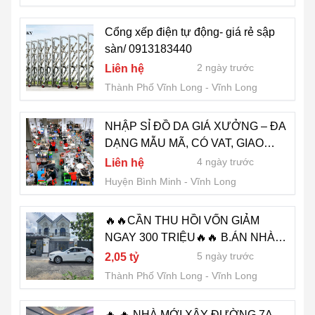
Cổng xếp điện tự động- giá rẻ sập
sàn/ 0913183440
2 ngày trước
Liên hệ
Thành Phố Vĩnh Long
Vĩnh Long
NHẬP SỈ ĐỒ DA GIÁ XƯỞNG – ĐA
DẠNG MẪU MÃ, CÓ VAT, GIAO
HÀNG ĐÚNG TIẾN ĐỘ
4 ngày trước
Liên hệ
Huyện Bình Minh
Vĩnh Long
🔥🔥CẦN THU HỒI VỐN GIẢM
NGAY 300 TRIỆU🔥🔥 B.ÁN NHÀ
ĐẸP PHƯỜNG 3 VĨNH LONG
5 ngày trước
2,05 tỷ
Thành Phố Vĩnh Long
Vĩnh Long
🔥 🔥 NHÀ MỚI XÂY ĐƯỜNG 7A