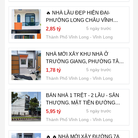
🔥 NHÀ LẦU ĐẸP HIỆN ĐẠI-
PHƯỜNG LONG CHÂU VĨNH
LONG 🔥
5 ngày trước
2,85 tỷ
Thành Phố Vĩnh Long
Vĩnh Long
NHÀ MỚI XÂY KHU NHÀ Ở
TRƯỜNG GIANG, PHƯỜNG TÂN
HẠNH , VĨNH LONG
5 ngày trước
1,78 tỷ
Thành Phố Vĩnh Long
Vĩnh Long
BÁN NHÀ 1 TRỆT - 2 LẦU - SÂN
THƯỢNG. MẶT TIỀN ĐƯỜNG
PHÓ CƠ ĐIỀU, PHƯỜNG PHƯỚC
5 ngày trước
5,95 tỷ
HẬU, VĨNH LONG
Thành Phố Vĩnh Long
Vĩnh Long
🔥 🔥 NHÀ MỚI XÂY ĐƯỜNG 7A