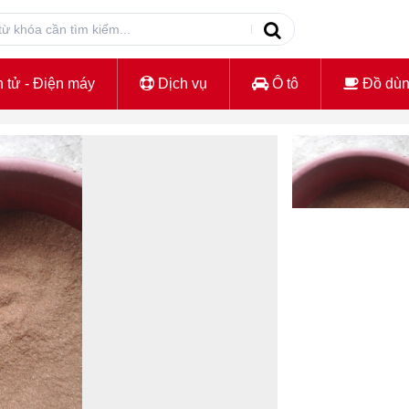
 tử - Điện máy
Dịch vụ
Ô tô
Đồ dù