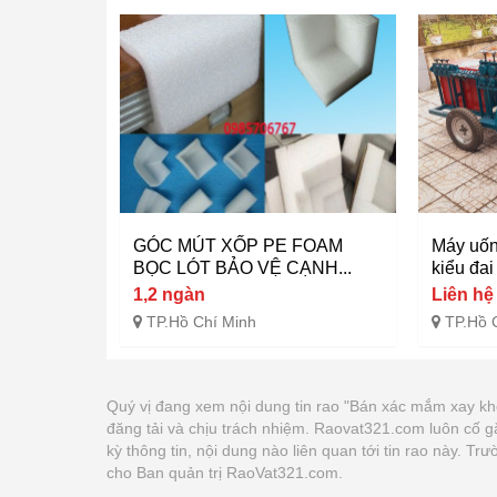
GÓC MÚT XỐP PE FOAM
Máy uốn
BỌC LÓT BẢO VỆ CẠNH...
kiểu đai
1,2 ngàn
Liên hệ
TP.Hồ Chí Minh
TP.Hồ 
Quý vị đang xem nội dung tin rao "Bán xác mắm xay k
đăng tải và chịu trách nhiệm. Raovat321.com luôn cố 
kỳ thông tin, nội dung nào liên quan tới tin rao này. 
cho Ban quản trị RaoVat321.com.