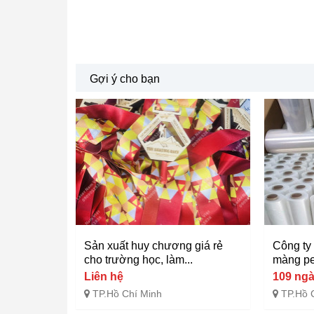
Gợi ý cho bạn
Sản xuất huy chương giá rẻ
Công ty
cho trường học, làm...
màng pe
Liên hệ
109 ng
TP.Hồ Chí Minh
TP.Hồ 