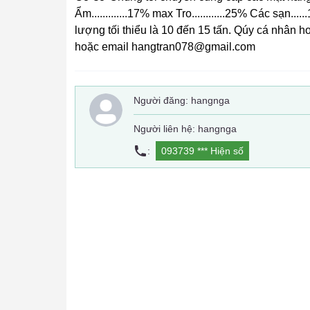
Ẩm.............17% max Tro............25% Các sạn
lượng tối thiểu là 10 đến 15 tấn. Qúy cá nhân 
hoặc email hangtran078@gmail.com
Người đăng:
hangnga
Người liên hệ: hangnga
:
093739 ***
Hiện số