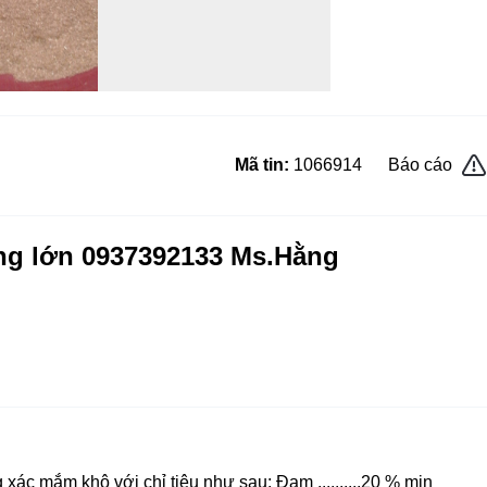
Mã tin:
1066914
Báo cáo
ng lớn 0937392133 Ms.Hằng
ác mắm khô với chỉ tiêu như sau: Đạm ..........20 % min