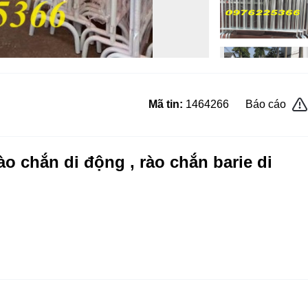
Mã tin:
1464266
Báo cáo
o chắn di động , rào chắn barie di