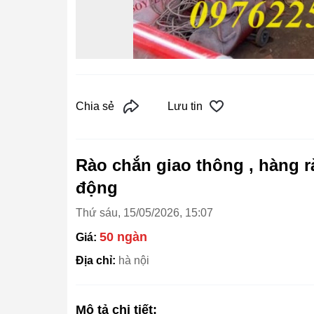
Chia sẻ
Lưu tin
Rào chắn giao thông , hàng rà
động
Thứ sáu, 15/05/2026, 15:07
50 ngàn
Giá:
Địa chỉ:
hà nội
Mô tả chi tiết: