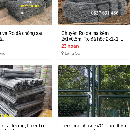
 và Rọ đá chống sạt
Chuyên Rọ đá mạ kẽm
...
2x1x0,5m, Rọ đá hộc 2x1x1,...
n
23 ngàn
ồng
Lạng Sơn
p trát tường, Lưới Tô
Lưới bọc nhựa PVC, Lưới thép