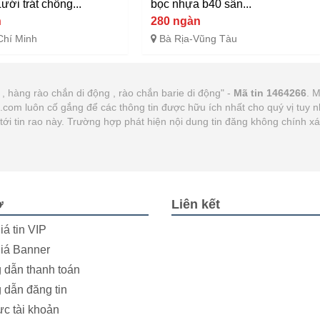
ưới trát chống...
bọc nhựa b40 sân...
n
280 ngàn
Chí Minh
Bà Rịa-Vũng Tàu
, hàng rào chắn di động , rào chắn barie di động" -
Mã tin 1464266
. M
21.com luôn cố gắng để các thông tin được hữu ích nhất cho quý vị tu
n tới tin rao này. Trường hợp phát hiện nội dung tin đăng không chính 
ợ
Liên kết
iá tin VIP
iá Banner
dẫn thanh toán
dẫn đăng tin
ực tài khoản