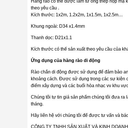
Hàng rào có thể được làm từ ống thép hộp mạ 
theo yêu cầu .
Kích thước: 1x2m, 1.2x2m, 1x1.5m, 1x2.5m…
Khung ngoài: D34 x1.4mm
Thanh dọc: D21x1.1
Kích thước có thế sản xuất theo yêu cầu của kh
Ứng dụng của hàng rào di động
Rào chắn di động được sử dụng để đảm bảo an 
khoảng cách. Được sử dụng trong các sự kiện côn
điểm xây dựng và các buổi hòa nhạc vv khu vực
Chúng tôi tự tin giá sản phẩm chúng tôi đưa ra 
tháng.
Hãy liên hệ với chúng tôi để được tư vấn và báo 
CÔNG TY TNHH SẢN XUẤT VÀ KINH DOANH