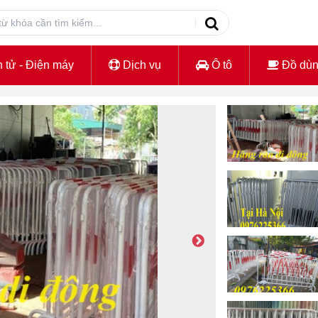
 tử - Điện máy
Dịch vụ
Ô tô
Đồ dù