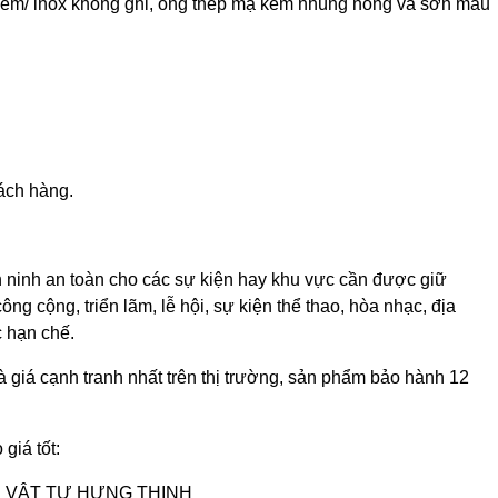
kẽm/ inox không ghỉ, ống thép mạ kẽm nhúng nóng và sơn màu
ách hàng.
ninh an toàn cho các sự kiện hay khu vực cần được giữ
g cộng, triển lãm, lễ hội, sự kiện thể thao, hòa nhạc, địa
 hạn chế.
là giá cạnh tranh nhất trên thị trường, sản phẩm bảo hành 12
giá tốt:
 VẬT TƯ HƯNG THỊNH