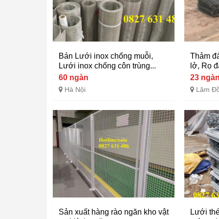
Bán Lưới inox chống muỗi,
Thảm đá
Lưới inox chống côn trùng...
lở, Rọ đá
60 ngàn
23 ngà
Hà Nội
Lâm Đ
Sản xuất hàng rào ngăn kho vật
Lưới thé