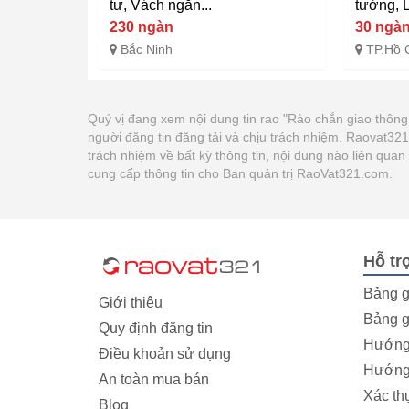
tư, Vách ngăn...
tường, L
230 ngàn
30 ngà
Bắc Ninh
TP.Hồ 
Quý vị đang xem nội dung tin rao "Rào chắn giao thông 
người đăng tin đăng tải và chịu trách nhiệm. Raovat3
trách nhiệm về bất kỳ thông tin, nội dung nào liên qua
cung cấp thông tin cho Ban quản trị RaoVat321.com.
Hỗ tr
Bảng g
Giới thiệu
Bảng g
Quy định đăng tin
Hướng 
Điều khoản sử dụng
Hướng 
An toàn mua bán
Xác th
Blog