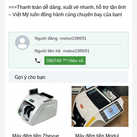
==>Thanh toán dễ dàng, xuất vé nhanh, hỗ trợ tận tình
– Việt Mỹ luôn đồng hành cùng chuyến bay của bạn!
Người đăng:
meboi198691
Người liên hệ: meboi198691
:
090746 ***
Hiện số
Gợi ý cho bạn
Máy đếm tiền Zheyue
Máy đếm tiền Modul