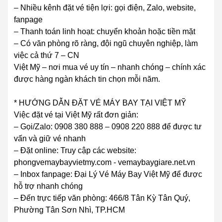
– Nhiều kênh đặt vé tiện lợi: gọi điện, Zalo, website,
fanpage
– Thanh toán linh hoạt: chuyển khoản hoặc tiền mặt
– Có văn phòng rõ ràng, đội ngũ chuyên nghiệp, làm
việc cả thứ 7 – CN
Việt Mỹ – nơi mua vé uy tín – nhanh chóng – chính xác
được hàng ngàn khách tin chọn mỗi năm.
* HƯỚNG DẪN ĐẶT VÉ MÁY BAY TẠI VIỆT MỸ
Việc đặt vé tại Việt Mỹ rất đơn giản:
– Gọi/Zalo: 0908 380 888 – 0908 220 888 để được tư
vấn và giữ vé nhanh
– Đặt online: Truy cập các website:
phongvemaybayvietmy.com - vemaybaygiare.net.vn
– Inbox fanpage: Đại Lý Vé Máy Bay Việt Mỹ để được
hỗ trợ nhanh chóng
– Đến trực tiếp văn phòng: 466/8 Tân Kỳ Tân Quý,
Phường Tân Sơn Nhì, TP.HCM