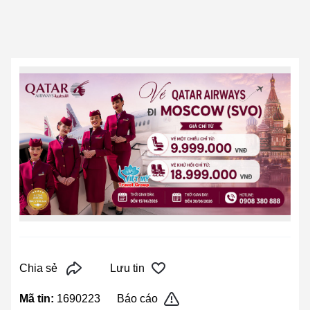
Chia sẻ
Lưu tin
Mã tin:
1690223
Báo cáo