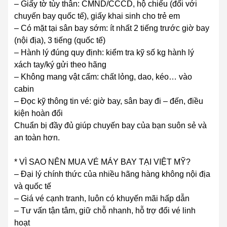
– Giấy tờ tùy thân: CMND/CCCD, hộ chiếu (đối với
chuyến bay quốc tế), giấy khai sinh cho trẻ em
– Có mặt tại sân bay sớm: ít nhất 2 tiếng trước giờ bay
(nội địa), 3 tiếng (quốc tế)
– Hành lý đúng quy định: kiểm tra kỹ số kg hành lý
xách tay/ký gửi theo hãng
– Không mang vật cấm: chất lỏng, dao, kéo… vào
cabin
– Đọc kỹ thông tin vé: giờ bay, sân bay đi – đến, điều
kiện hoàn đổi
Chuẩn bị đầy đủ giúp chuyến bay của bạn suôn sẻ và
an toàn hơn.
* VÌ SAO NÊN MUA VÉ MÁY BAY TẠI VIỆT MỸ?
– Đại lý chính thức của nhiều hãng hàng không nội địa
và quốc tế
– Giá vé cạnh tranh, luôn có khuyến mãi hấp dẫn
– Tư vấn tận tâm, giữ chỗ nhanh, hỗ trợ đổi vé linh
hoạt