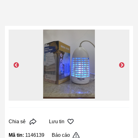
Chia sẻ
Lưu tin
Mã tin:
1146139
Báo cáo