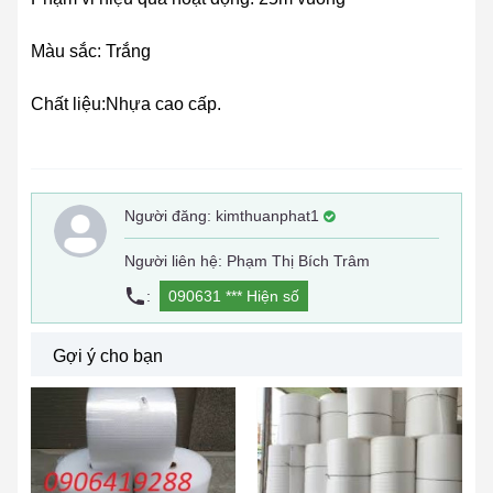
Màu sắc: Trắng
Chất liệu:Nhựa cao cấp.
Người đăng:
kimthuanphat1
Người liên hệ: Phạm Thị Bích Trâm
:
090631 ***
Hiện số
Gợi ý cho bạn