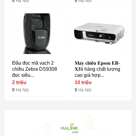
Hà Nội
Hà Nội
Đầu đọc mã vạch 2
𝐌𝐚́𝐲 𝐜𝐡𝐢𝐞̂́𝐮 𝐄𝐩𝐬𝐨𝐧 𝐄𝐁-
chiều Zebra DS9308
𝐗𝟓𝟏 hàng chất lượng
đọc siêu...
cao giá hợp...
2 triệu
10 triệu
Hà Nội
Hà Nội