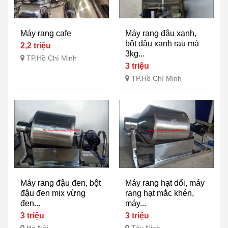
Máy rang cafe
Máy rang đậu xanh,
bột đậu xanh rau má
2,2 triệu
3kg...
TP.Hồ Chí Minh
3 triệu
TP.Hồ Chí Minh
Máy rang đậu đen, bột
Máy rang hạt dổi, máy
đậu đen mix vừng
rang hạt mắc khén,
đen...
máy...
3 triệu
3 triệu