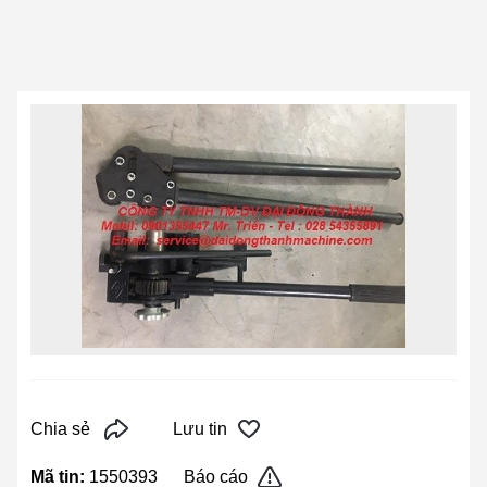
Chia sẻ
Lưu tin
Mã tin:
1550393
Báo cáo