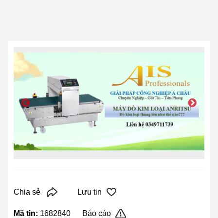
Chia sẻ
Lưu tin
Mã tin:
1682840
Báo cáo