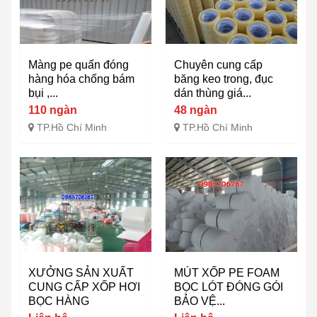
Màng pe quấn đóng
Chuyên cung cấp
hàng hóa chống bám
băng keo trong, đục
bụi ,...
dán thùng giá...
110 ngàn
48 ngàn
TP.Hồ Chí Minh
TP.Hồ Chí Minh
XƯỞNG SẢN XUẤT
MÚT XỐP PE FOAM
CUNG CẤP XỐP HƠI
BỌC LÓT ĐÓNG GÓI
BỌC HÀNG
BẢO VỆ...