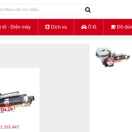
 tử - Điện máy
Dịch vụ
Ô tô
Đồ dù