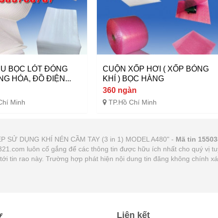
ỆU BỌC LÓT ĐÓNG
CUỘN XỐP HƠI ( XỐP BÓNG
NG HÓA, ĐỒ ĐIỆN...
KHÍ ) BỌC HÀNG
360 ngàn
Chí Minh
TP.Hồ Chí Minh
HÉP SỬ DỤNG KHÍ NÉN CẦM TAY (3 in 1) MODEL A480" -
Mã tin 1550
at321.com luôn cố gắng để các thông tin được hữu ích nhất cho quý vị
n tới tin rao này. Trường hợp phát hiện nội dung tin đăng không chính 
ợ
Liên kết