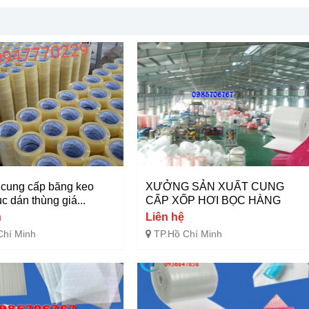
cung cấp băng keo
XƯỞNG SẢN XUẤT CUNG
ục dán thùng giá...
CẤP XỐP HƠI BỌC HÀNG
n
Liên hệ
Chí Minh
TP.Hồ Chí Minh