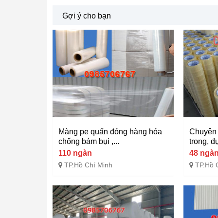
Gợi ý cho bạn
Màng pe quấn đóng hàng hóa
Chuyên 
chống bám bụi ,...
trong, đ
110 ngàn
48 ngà
TP.Hồ Chí Minh
TP.Hồ 