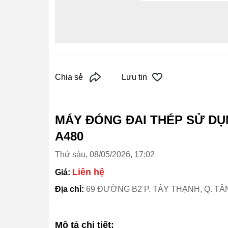
Chia sẻ
Lưu tin
MÁY ĐÓNG ĐAI THÉP SỬ DỤN
A480
Thứ sáu, 08/05/2026, 17:02
Liên hệ
Giá:
Địa chỉ:
69 ĐƯỜNG B2 P. TÂY THẠNH, Q. TÂ
Mô tả chi tiết: