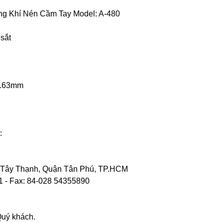
g Khí Nén Cầm Tay Model: A-480
sắt
 0.63mm
:
 Tây Thạnh, Quận Tân Phú, TP.HCM
1 - Fax: 84-028 54355890
Quý khách.