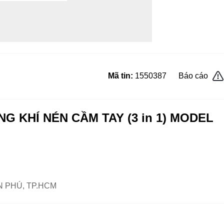
Mã tin:
1550387
Báo cáo
G KHÍ NÉN CẦM TAY (3 in 1) MODEL
N PHÚ, TP.HCM