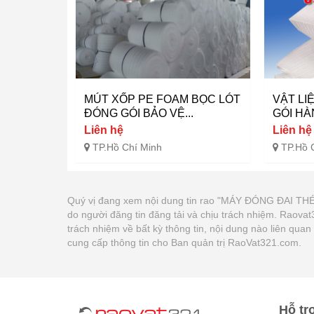
MÚT XỐP PE FOAM BỌC LÓT
VẬT LI
ĐÓNG GÓI BẢO VỆ...
GÓI HÀ
Liên hệ
Liên hệ
TP.Hồ Chí Minh
TP.Hồ 
Quý vị đang xem nội dung tin rao "MÁY ĐÓNG ĐAI T
do người đăng tin đăng tải và chịu trách nhiệm. Raov
trách nhiệm về bất kỳ thông tin, nội dung nào liên qua
cung cấp thông tin cho Ban quản trị RaoVat321.com.
Hỗ tr