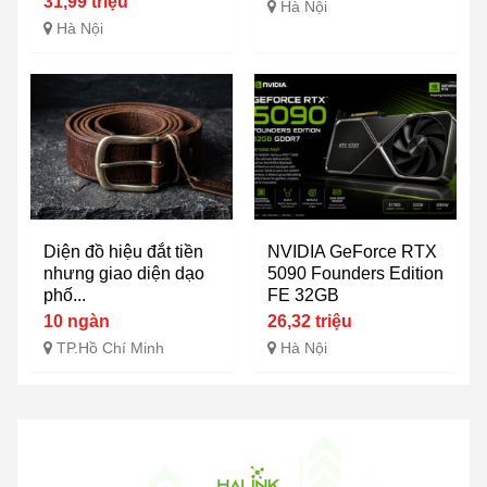
31,99 triệu
Hà Nội
Hà Nội
Diện đồ hiệu đắt tiền
NVIDIA GeForce RTX
nhưng giao diện dạo
5090 Founders Edition
phố...
FE 32GB
10 ngàn
26,32 triệu
TP.Hồ Chí Minh
Hà Nội