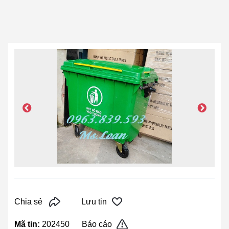
Chia sẻ
Lưu tin
Mã tin:
202450
Báo cáo