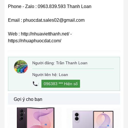
Phone - Zalo : 0963.839.593 Thanh Loan
Email : phuocdat.sales02@gmail.com
Web : http://nhuavietthanh.net/ -
https://nhuaphuocdat.com/
Người đăng:
Trần Thanh Loan
Người liên hệ: Loan
:
096383 ***
Hiện số
Gợi ý cho bạn