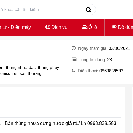
 tử - Điện máy
Dịch vụ
Ô tô
Đồ dù
Ngày tham gia:
03/06/2021
Tổng tin đăng:
23
ớn, thùng nhựa đặc, thùng phuy
Điện thoại:
0963839593
ponics trên sân thượng.
N
 - Bán thùng nhựa đựng nước giá rẻ./ Lh 0963.839.593