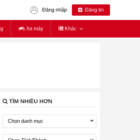
Đăng nhập
Đăng tin
ng
Xe máy
Khác
TÌM NHIỀU HƠN
Chọn danh mục