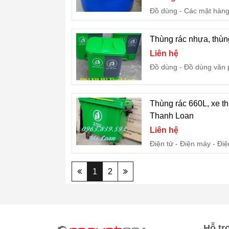
Đồ dùng
Các mặt hàng
Thùng rác nhựa, thùng
Liên hệ
Đồ dùng
Đồ dùng văn
Thùng rác 660L, xe t
Thanh Loan
Liên hệ
Điện tử - Điện máy
Điệ
1
2
Hỗ tr