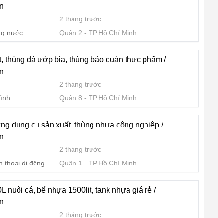
n
2 tháng trước
ong nước
Quận 2
TP.Hồ Chí Minh
t, thùng đá ướp bia, thùng bảo quản thực phẩm /
n
2 tháng trước
đình
Quận 8
TP.Hồ Chí Minh
ựng dụng cụ sản xuất, thùng nhựa công nghiệp /
n
2 tháng trước
n thoại di động
Quận 1
TP.Hồ Chí Minh
 nuôi cá, bể nhựa 1500lit, tank nhựa giá rẻ /
n
2 tháng trước