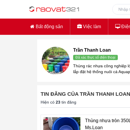
Bất động sản
Việc làm
Điện
Trần Thanh Loan
Đã xác thực số điện thoại
Thùng rác nhựa công nghiệp l
lắp đặt hệ thống nuôi cá Aqua
TIN ĐĂNG CỦA TRẦN THANH LOA
Hiện có
23
tin đăng
Thùng nhựa tròn 350L
Ms.Loan