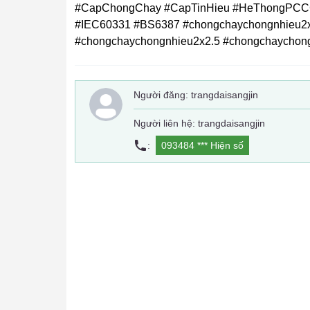
#CapChongChay #CapTinHieu #HeThongPCCC 
#IEC60331 #BS6387 #chongchaychongnhieu2x
#chongchaychongnhieu2x2.5 #chongchaychon
Người đăng:
trangdaisangjin
Người liên hệ: trangdaisangjin
:
093484 ***
Hiện số