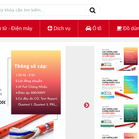
 tử - Điện máy
Dịch vụ
Ô tô
Đồ dù