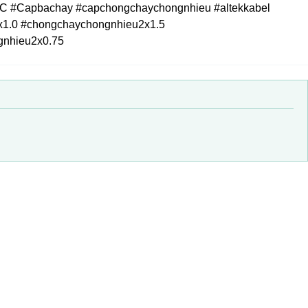
#Capbachay #capchongchaychongnhieu #altekkabel
1.0 #chongchaychongnhieu2x1.5
gnhieu2x0.75