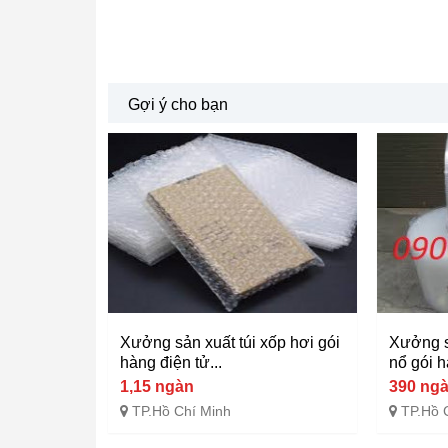
Gợi ý cho bạn
Xưởng sản xuất túi xốp hơi gói
Xưởng s
hàng điện tử...
nổ gói h
1,15 ngàn
390 ng
TP.Hồ Chí Minh
TP.Hồ 