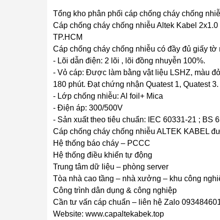
Tổng kho phân phối cáp chống cháy chống nhiễ
Cáp chống cháy chống nhiễu Altek Kabel 2x1.0 p
TP.HCM
Cáp chống cháy chống nhiễu có đầy đủ giấy tờ 
- Lõi dẫn điện: 2 lõi , lõi đồng nhuyễn 100%.
- Vỏ cáp: Được làm bằng vật liệu LSHZ, màu đỏ 
180 phút. Đạt chứng nhận Quatest 1, Quatest 3.
- Lớp chống nhiễu: Al foil+ Mica
- Điện áp: 300/500V
- Sản xuất theo tiêu chuẩn: IEC 60331-21 ; BS 
Cáp chống cháy chống nhiễu ALTEK KABEL được
Hệ thống báo cháy – PCCC
Hệ thống điều khiển tự động
Trung tâm dữ liệu – phòng server
Tòa nhà cao tầng – nhà xưởng – khu công nghi
Công trình dân dụng & công nghiệp
Cần tư vấn cáp chuẩn – liên hệ Zalo 09348460
Website: www.capaltekabek.top