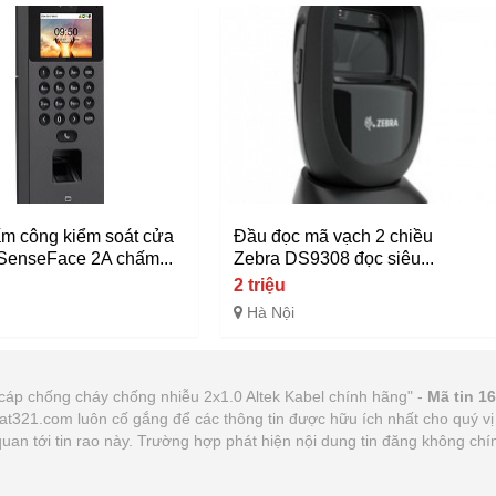
m công kiểm soát cửa
Đầu đọc mã vạch 2 chiều
SenseFace 2A chấm...
Zebra DS9308 đọc siêu...
2 triệu
Hà Nội
 cáp chống cháy chống nhiễu 2x1.0 Altek Kabel chính hãng" -
Mã tin 1
ovat321.com luôn cố gắng để các thông tin được hữu ích nhất cho quý
n quan tới tin rao này. Trường hợp phát hiện nội dung tin đăng không c
.