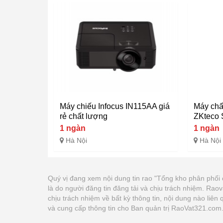
Máy chiếu Infocus IN115AA giá
Máy chấ
rẻ chất lượng
ZKteco 
1 ngàn
1 ngàn
Hà Nội
Hà Nội
Quý vị đang xem nội dung tin rao "Tổng kho phân phối
là do người đăng tin đăng tải và chịu trách nhiệm. Ra
chịu trách nhiệm về bất kỳ thông tin, nội dung nào liê
và cung cấp thông tin cho Ban quản trị RaoVat321.com