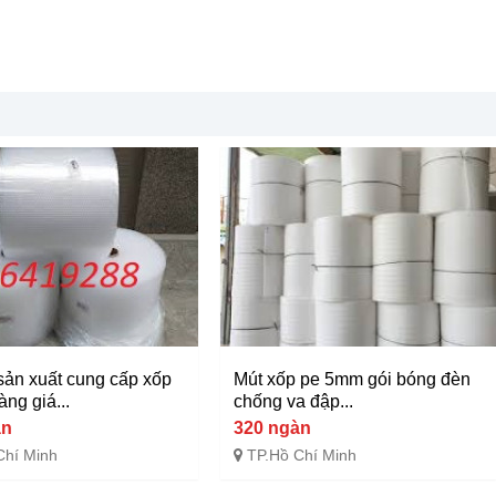
ản xuất cung cấp xốp
Mút xốp pe 5mm gói bóng đèn
àng giá...
chống va đập...
àn
320 ngàn
Chí Minh
TP.Hồ Chí Minh