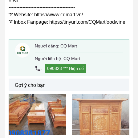
-------------------------------------------
➰ Website: https://www.cqmart.vn/
➰ Inbox Fanpage: https://tinyurl.com/CQMartfoodwine
Người đăng:
CQ Mart
Người liên hệ: CQ Mart
:
090823 ***
Hiện số
Gợi ý cho bạn