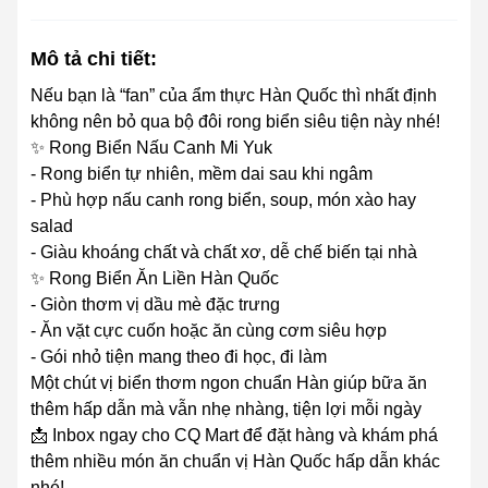
Mô tả chi tiết:
Nếu bạn là “fan” của ẩm thực Hàn Quốc thì nhất định
không nên bỏ qua bộ đôi rong biển siêu tiện này nhé!
✨ Rong Biển Nấu Canh Mi Yuk
- Rong biển tự nhiên, mềm dai sau khi ngâm
- Phù hợp nấu canh rong biển, soup, món xào hay
salad
- Giàu khoáng chất và chất xơ, dễ chế biến tại nhà
✨ Rong Biển Ăn Liền Hàn Quốc
- Giòn thơm vị dầu mè đặc trưng
- Ăn vặt cực cuốn hoặc ăn cùng cơm siêu hợp
- Gói nhỏ tiện mang theo đi học, đi làm
Một chút vị biển thơm ngon chuẩn Hàn giúp bữa ăn
thêm hấp dẫn mà vẫn nhẹ nhàng, tiện lợi mỗi ngày
📩 Inbox ngay cho CQ Mart để đặt hàng và khám phá
thêm nhiều món ăn chuẩn vị Hàn Quốc hấp dẫn khác
nhé!