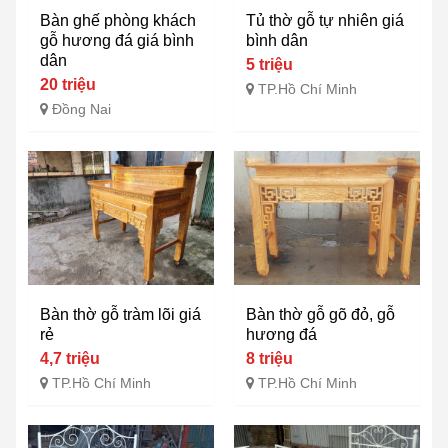
Bàn ghế phòng khách
Tủ thờ gỗ tự nhiên giá
gỗ hương đá giá bình
bình dân
dân
5 triệu
20 triệu
TP.Hồ Chí Minh
Đồng Nai
Bàn thờ gỗ tràm lõi giá
Bàn thờ gỗ gõ đỏ, gỗ
rẻ
hương đá
4,7 triệu
8 triệu
TP.Hồ Chí Minh
TP.Hồ Chí Minh