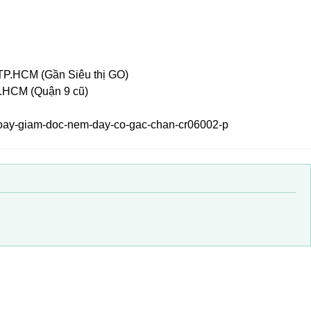
TP.HCM (Gần Siêu thị GO)
.HCM (Quận 9 cũ)
xoay-giam-doc-nem-day-co-gac-chan-cr06002-p