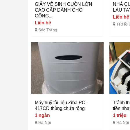
GIẤY VỆ SINH CUỘN LỚN
NHÀ C
CAO CẤP DÀNH CHO
LAU TAY
CÔNG...
Liên hệ
Liên hệ
TP.Hồ 
Sóc Trăng
Máy huỷ tài liệu Ziba PC-
Tránh th
417CD thùng chứa rộng
tiền nha
1 ngàn
1 triệu
Hà Nội
Hà Nội