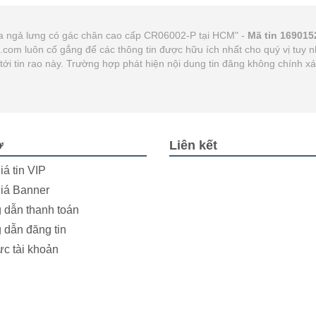
da ngả lưng có gác chân cao cấp CR06002-P tại HCM" -
Mã tin 169015
21.com luôn cố gắng để các thông tin được hữu ích nhất cho quý vị tu
n tới tin rao này. Trường hợp phát hiện nội dung tin đăng không chính 
ợ
Liên kết
iá tin VIP
iá Banner
dẫn thanh toán
dẫn đăng tin
ực tài khoản