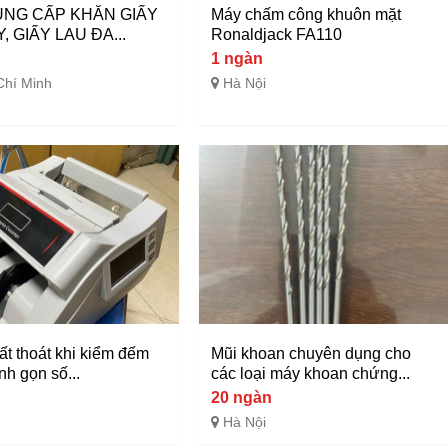
UNG CẤP KHĂN GIẤY
Máy chấm công khuôn mặt
, GIẤY LAU ĐA...
Ronaldjack FA110
1 ngàn
Chí Minh
Hà Nội
ất thoát khi kiểm đếm
Mũi khoan chuyên dụng cho
nh gọn số...
các loại máy khoan chứng...
20 ngàn
Hà Nội