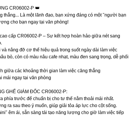
NG CR06002-P 👑
g thẳng... Là một lãnh đạo, bạn xứng đáng có một "người bạn
lượng cho bạn ngay tại văn phòng!
 cao cấp CR06002-P – Sự kết hợp hoàn hảo giữa nét sang
.
 và nâng đỡ cơ thể hiệu quả trong suốt ngày dài làm việc
nâu bò, còn có màu nâu cafe nhạt, màu đen sang trọng, dễ phối
h giữa các khoảng thời gian làm việc căng thẳng
ải mái ngay tại văn phòng
NG GHẾ GIÁM ĐỐC CR06002-P:
 phía trước để chuẩn bị cho tư thế nằm thoải mái nhất.
ng ra sau theo ý muốn, giúp giải tỏa áp lực cho cột sống.
ini" êm ái, sẵn sàng tái tạo năng lượng cho giờ làm việc tiếp