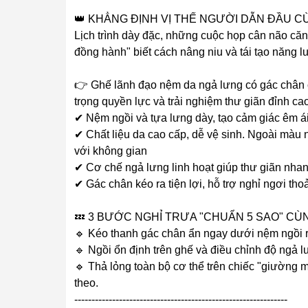
👑 KHẲNG ĐỊNH VỊ THẾ NGƯỜI DẪN ĐẦU CÙ
Lịch trình dày đặc, những cuộc họp cân não căn
đồng hành" biết cách nâng niu và tái tạo năng 
👉 Ghế lãnh đạo nệm da ngả lưng có gác chân
trọng quyền lực và trải nghiệm thư giãn đỉnh cao
✔ Nệm ngồi và tựa lưng dày, tạo cảm giác êm ái
✔ Chất liệu da cao cấp, dễ vệ sinh. Ngoài màu 
với không gian
✔ Cơ chế ngả lưng linh hoạt giúp thư giãn nhan
✔ Gác chân kéo ra tiện lợi, hỗ trợ nghỉ ngơi tho
💤 3 BƯỚC NGHỈ TRƯA "CHUẨN 5 SAO" CÙ
🔹 Kéo thanh gác chân ẩn ngay dưới nệm ngồi ra
🔹 Ngồi ổn định trên ghế và điều chỉnh độ ngả lư
🔹 Thả lỏng toàn bộ cơ thể trên chiếc "giường m
theo.
--------------------------------------------------------------