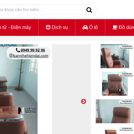
 tử - Điện máy
Dịch vụ
Ô tô
Đồ dù