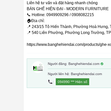
Liên hệ tư vấn và đặt hàng nhanh chóng
BÀN GHẾ HIỆN ĐẠI - MODERN FURNITURE
📞 Hotline: 0949909296 / 0908082215
🏠Địa chỉ:
📍 243/15 Tô Hiến Thành, Phường Hoà Hưng, 
📍 540 Liên Phường, Phường Long Trường, TP
https://www.banghehiendai.com/products/ghe-
Người đăng:
Banghehiendai.com
Người liên hệ: Banghehiendai.com
:
094990 ***
Hiện số