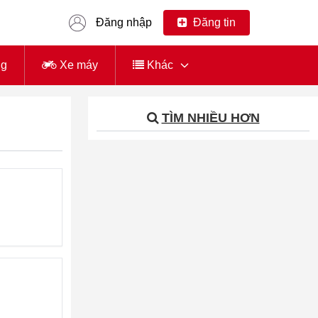
Đăng nhập
Đăng tin
ng
Xe máy
Khác
TÌM NHIỀU HƠN