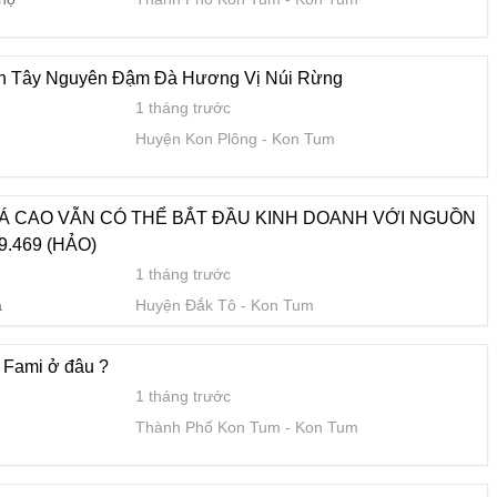
1 tháng trước
Thành Phố Kon Tum
Kon Tum
ản Tây Nguyên Đậm Đà Hương Vị Núi Rừng
1 tháng trước
0, A516 Gr70,20mm,25mm
Huyện Kon Plông
Kon Tum
1 tháng trước
nước
Thành Phố Kon Tum
Kon Tum
Á CAO VẪN CÓ THỂ BẮT ĐẦU KINH DOANH VỚI NGUỒN
9.469 (HẢO)
H? ĐỪNG BỎ QUA NGUỒN NHẬP CHẤT LƯỢNG - 0822.879.4
1 tháng trước
1 tháng trước
a
Huyện Đắk Tô
Kon Tum
Huyện Kon Plông
Kon Tum
 Fami ở đâu ?
1 tháng trước
i xã Hà Mòn, Đăk Hà, Kon Tum thì đừng bỏ qua lô đất này.
Thành Phố Kon Tum
Kon Tum
2 tháng trước
Huyện Đắk Hà
Kon Tum