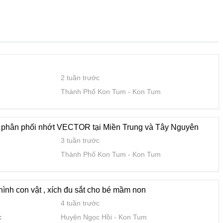
, xích đu sắt cho bé mầm non
4 tuần trước
hác
Huyện Ngọc Hồi
Kon Tum
2 tuần trước
Thành Phố Kon Tum
Kon Tum
n gối trẻ em mầm non
1 tháng trước
hác
Huyện Đắk Hà
Kon Tum
í phân phối nhớt VECTOR tại Miền Trung và Tây Nguyên
3 tuần trước
Thành Phố Kon Tum
Kon Tum
nh hãng, giao hàng nhanh tại KonTum
1 tháng trước
y
Thành Phố Kon Tum
Kon Tum
hình con vật , xích đu sắt cho bé mầm non
4 tuần trước
c
Huyện Ngọc Hồi
Kon Tum
tum