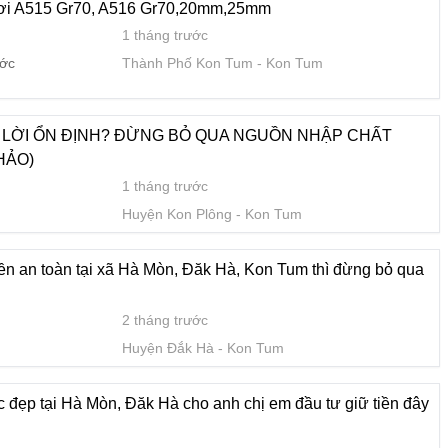
hơi A515 Gr70, A516 Gr70,20mm,25mm
1 tháng trước
òn, Đăk Hà cho anh chị em đầu tư giữ tiền đây ạ.
ước
Thành Phố Kon Tum
Kon Tum
2 tháng trước
Huyện Đắk Hà
Kon Tum
 LỜI ỔN ĐỊNH? ĐỪNG BỎ QUA NGUỒN NHẬP CHẤT
HẢO)
 rất thuận lợi tại Hà Mòn, Kon Tum.
1 tháng trước
2 tháng trước
Huyện Kon Plông
Kon Tum
Huyện Đắk Hà
Kon Tum
iền an toàn tại xã Hà Mòn, Đăk Hà, Kon Tum thì đừng bỏ qua
ày ở Đắk Mar, Đắk Hà, Kon Tum nhé
2 tháng trước
2 tháng trước
Huyện Đắk Hà
Kon Tum
Huyện Đắk Hà
Kon Tum
 đẹp tại Hà Mòn, Đăk Hà cho anh chị em đầu tư giữ tiền đây
Tổng diện tích cực rộng lên tới 1218m2