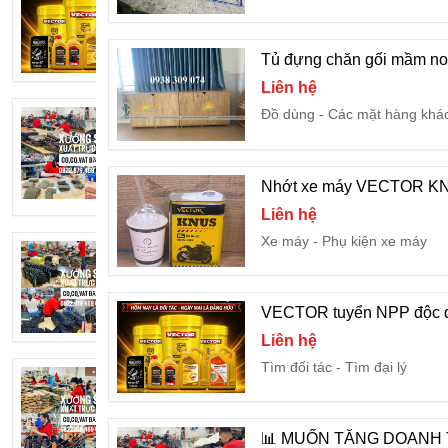
Liên hệ
Tìm đối tác
Tìm đại lý
Tủ đựng chăn gối mầm no
Liên hệ
Đồ dùng
Các mặt hàng khá
📊 MUỐN TĂNG DOANH THU CỬA 
35 ngàn
Nhớt xe máy VECTOR KNU
Ô tô
Bán ô tô
Liên hệ
Xe máy
Phụ kiện xe máy
🎯 TÌM NGUỒN SỈ ĐỒ DA UY TÍN? – 
35 ngàn
Ô tô
Bán ô tô
VECTOR tuyển NPP độc q
Liên hệ
Tìm đối tác
Tìm đại lý
🏆 TÌM NGUỒN HÀNG CHẤT LƯỢNG G
35 ngàn
Đồ dùng
Đồ dùng văn ph
📊 MUỐN TĂNG DOANH 