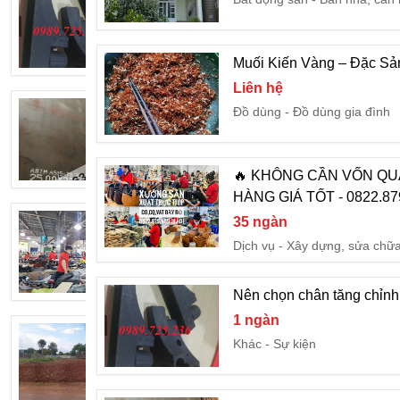
1 ngàn
Khác
Sự kiện
Muối Kiến Vàng – Đặc S
Liên hệ
Thép Tấm Chịu Nhiệt lò hơi A515 Gr7
Đồ dùng
Đồ dùng gia đình
30 ngàn
Tìm đối tác
Đối tác trong 
🔥 KHÔNG CẦN VỐN QU
HÀNG GIÁ TỐT - 0822.87
💰 MUỐN BÁN HÀNG CÓ LỜI ỔN ĐỊN
35 ngàn
35 ngàn
Dịch vụ
Xây dựng, sửa chữ
Ô tô
Bán ô tô
Nên chọn chân tăng chỉnh
1 ngàn
Cần tìm kênh đầu tư giữ tiền an toàn tạ
Khác
Sự kiện
2,5 tỷ
Bất động sản
Bán đất