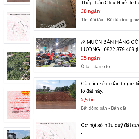
Thép Tấm Chịu Nhiệt lò 
30 ngàn
Cơ hội sở hữu quỹ đất cực đẹp tại Hà M
Tìm đối tác
Đối tác trong n
2,4 tỷ
Bất động sản
Bán đất
💰 MUỐN BÁN HÀNG CÓ
LƯỢNG - 0822.879.469 (
Tổng diện tích đất lên tới 1570m2, vị trí
35 ngàn
2,4 tỷ
Ô tô
Bán ô tô
Bất động sản
Bán đất
Cần tìm kênh đầu tư giữ t
lô đất này.
Giá bán chỉ 1,8 tỷ cho cả lô đất lớn n
2,5 tỷ
1,8 tỷ
Bất động sản
Bán đất
Bất động sản
Bán đất
Cơ hội sở hữu quỹ đất cực
ạ.
Vị trí đất nằm tại xã Hà Mòn, Kon Tum. 