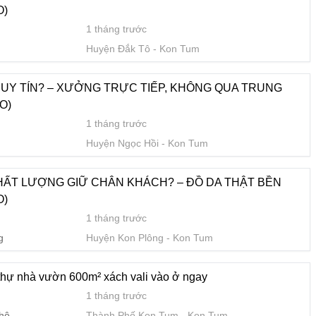
O)
1 tháng trước
 600m² xách vali vào ở ngay
Huyện Đắk Tô
Kon Tum
1 tháng trước
 hộ
Thành Phố Kon Tum
Kon Tum
A UY TÍN? – XƯỞNG TRỰC TIẾP, KHÔNG QUA TRUNG
O)
1 tháng trước
n Đậm Đà Hương Vị Núi Rừng
Huyện Ngọc Hồi
Kon Tum
1 tháng trước
nh
Huyện Kon Plông
Kon Tum
HẤT LƯỢNG GIỮ CHÂN KHÁCH? – ĐỒ DA THẬT BỀN
O)
ẪN CÓ THỂ BẮT ĐẦU KINH DOANH VỚI NGUỒN HÀNG GIÁ 
1 tháng trước
0822.879.469 (HẢO)
g
Huyện Kon Plông
Kon Tum
1 tháng trước
ữa
Huyện Đắk Tô
Kon Tum
 thự nhà vườn 600m² xách vali vào ở ngay
1 tháng trước
?
 hộ
Thành Phố Kon Tum
Kon Tum