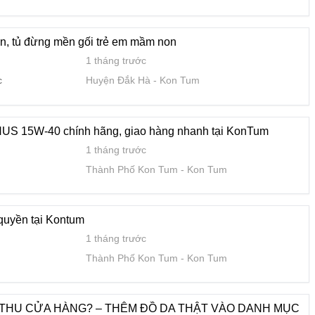
1 tháng trước
Thành Phố Kon Tum
Kon Tum
n, tủ đừng mền gối trẻ em mầm non
1 tháng trước
c
Huyện Đắk Hà
Kon Tum
HÀNG? – THÊM ĐỒ DA THẬT VÀO DANH MỤC BÁN – 0822.
(HẢO)
1 tháng trước
S 15W-40 chính hãng, giao hàng nhanh tại KonTum
Huyện Đắk Tô
Kon Tum
1 tháng trước
Thành Phố Kon Tum
Kon Tum
XƯỞNG TRỰC TIẾP, KHÔNG QUA TRUNG GIAN – 0822.879.4
1 tháng trước
Huyện Ngọc Hồi
Kon Tum
uyền tại Kontum
1 tháng trước
Thành Phố Kon Tum
Kon Tum
IỮ CHÂN KHÁCH? – ĐỒ DA THẬT BỀN ĐẸP – 0822.879.46
1 tháng trước
òng
Huyện Kon Plông
Kon Tum
THU CỬA HÀNG? – THÊM ĐỒ DA THẬT VÀO DANH MỤC