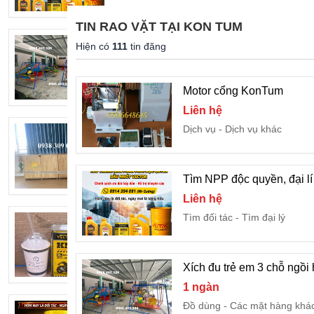
TIN RAO VẶT TẠI KON TUM
Xích đu trẻ em 3 chỗ ngồi hình con vật 
Hiện có
111
tin đăng
1 ngàn
Đồ dùng
Các mặt hàng k
Motor cổng KonTum
Liên hệ
Dịch vụ
Dịch vụ khác
Tủ đựng chăn gối mầm non, tủ đừng mề
Liên hệ
Đồ dùng
Các mặt hàng k
Tìm NPP độc quyền, đại l
Liên hệ
Tìm đối tác
Tìm đại lý
Nhớt xe máy VECTOR KNUS 15W-40 chí
Liên hệ
Xe máy
Phụ kiện xe má
Xích đu trẻ em 3 chỗ ngồi 
1 ngàn
Đồ dùng
Các mặt hàng khá
VECTOR tuyển NPP độc quyền tại Kon