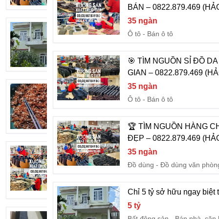
BÁN – 0822.879.469 (HẢ
35 ngàn
Chỉ 5 tỷ sở hữu ngay biệt thự nhà vườn
Ô tô
Bán ô tô
5 tỷ
Bất động sản
Bán nhà, căn
🎯 TÌM NGUỒN SỈ ĐỒ D
GIAN – 0822.879.469 (HẢ
35 ngàn
Muối Kiến Vàng – Đặc Sản Tây Nguyê
Ô tô
Bán ô tô
Liên hệ
Đồ dùng
Đồ dùng gia đì
🏆 TÌM NGUỒN HÀNG C
ĐẸP – 0822.879.469 (HẢ
🔥 KHÔNG CẦN VỐN QUÁ CAO V
35 ngàn
Đồ dùng
Đồ dùng văn phòn
35 ngàn
Dịch vụ
Xây dựng, sửa ch
Chỉ 5 tỷ sở hữu ngay biệt
5 tỷ
Nên chọn chân tăng chỉnh Fami ở đâu 
Bất động sản
Bán nhà, căn