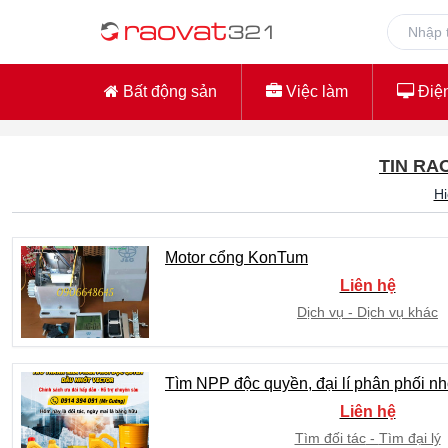
Bất động sản
Việc làm
Điện
TIN RA
H
Motor cổng KonTum
Liên hệ
Dịch vụ
Dịch vụ khác
Tìm NPP độc quyền, đại lí phân phối 
Liên hệ
Tìm đối tác
Tìm đại lý