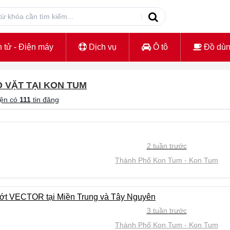
 tử - Điện máy
Dịch vụ
Ô tô
Đồ dù
O VẶT TẠI KON TUM
iện có
111
tin đăng
2 tuần trước
Thành Phố Kon Tum
Kon Tum
nhớt VECTOR tại Miền Trung và Tây Nguyên
3 tuần trước
Thành Phố Kon Tum
Kon Tum