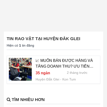
TIN RAO VẶT TẠI HUYỆN ĐẮK GLEI
Hiện có
1
tin đăng
📈 MUỐN BÁN ĐƯỢC HÀNG VÀ
TĂNG DOANH THU? ƯU TIÊN
NGUỒN NHẬP GIÁ GỐC ĐỂ DỄ
2 tháng trước
35 ngàn
CẠNH TRANH - 0822.879.469
Huyện Đắk Glei
Kon Tum
(HẢO)
TÌM NHIỀU HƠN