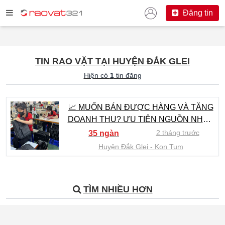
Đăng tin
TIN RAO VẶT TẠI HUYỆN ĐẮK GLEI
Hiện có
1
tin đăng
📈 MUỐN BÁN ĐƯỢC HÀNG VÀ TĂNG
DOANH THU? ƯU TIÊN NGUỒN NHẬP
GIÁ GỐC ĐỂ DỄ CẠNH TRANH -
2 tháng trước
35 ngàn
0822.879.469 (HẢO)
Huyện Đắk Glei
Kon Tum
TÌM NHIỀU HƠN