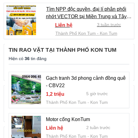
Tìm NPP độc quyền, đại lí phân phối
nhớt VECTOR tại Miền Trung và Tây
Nguyên
3 tuần trước
Liên hệ
Thành Phố Kon Tum
Kon Tum
TIN RAO VẶT TẠI THÀNH PHỐ KON TUM
Nhớt xe máy VECTOR KNUS 15W-40
chính hãng, giao hàng nhanh tại KonTum
Hiện có
36
tin đăng
1 tháng trước
Liên hệ
Thành Phố Kon Tum
Kon Tum
Gạch tranh 3d phong cảnh đồng quê
- CBV22
VECTOR tuyển NPP độc quyền tại
5 giờ trước
1,2 triệu
Kontum
Thành Phố Kon Tum
Kon Tum
1 tháng trước
Liên hệ
Thành Phố Kon Tum
Kon Tum
Motor cổng KonTum
2 tuần trước
Liên hệ
Chỉ 5 tỷ sở hữu ngay biệt thự nhà vườn
Thành Phố Kon Tum
Kon Tum