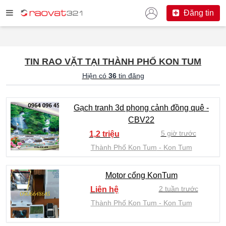
Đăng tin
TIN RAO VẶT TẠI THÀNH PHỐ KON TUM
Hiện có
36
tin đăng
Gạch tranh 3d phong cảnh đồng quê -
CBV22
5 giờ trước
1,2 triệu
Thành Phố Kon Tum
Kon Tum
Motor cổng KonTum
2 tuần trước
Liên hệ
Thành Phố Kon Tum
Kon Tum