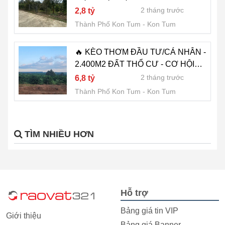
2 tháng trước
2,8 tỷ
Thành Phố Kon Tum
Kon Tum
🔥 KÈO THƠM ĐẦU TƯ/CÁ NHÂN -
2.400M2 ĐẤT THỔ CƯ - CƠ HỘI
PHÂN LÔ SINH LỜI KHỦNG 🔥
2 tháng trước
6,8 tỷ
Thành Phố Kon Tum
Kon Tum
TÌM NHIỀU HƠN
Hỗ trợ
Bảng giá tin VIP
Giới thiệu
Bảng giá Banner