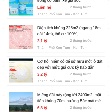
trong có bánh xe giá sốc
Đất thổ cư vị trí vàng ,Giá cực mềm
2 tháng trước
Liên hệ
2 tháng trước
3,95 tỷ
Thành Phố Kon Tum
Kon Tum
Thành Phố Kon Tum
Kon Tum
Diện tích khủng 225m2 (ngang 18m,
dài 14m), thổ cư 100%,
Bán đất diện tích lớn Đăk Mar - Mặt tiền
2 tháng trước
3,1 tỷ
12.5m - Tiện kinh doanh.
Thành Phố Kon Tum
Kon Tum
2 tháng trước
2,6 tỷ
Thành Phố Kon Tum
Kon Tum
Cơ hội hiếm có để sở hữu một lô đất
đẹp với mức giá cực kỳ hấp dẫn
Cơ hội hiếm có: 472m² full thổ cư ngay
2 tháng trước
3,2 tỷ
trung tâm Đắk Mar!
Thành Phố Kon Tum
Kon Tum
2 tháng trước
2,6 tỷ
Thành Phố Kon Tum
Kon Tum
Miếng đất này rộng tới 2400m2, mặt
tiền khủng 70m, hướng Bắc mát mẻ.
Sở hữu lô đất đường ô tô lớn sát trung
2 tháng trước
6,8 tỷ
tâm Đắk Mar!