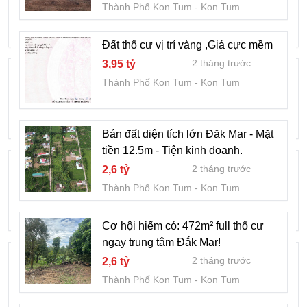
Thành Phố Kon Tum
Kon Tum
2 tháng trước
2,6 tỷ
Thành Phố Kon Tum
Kon Tum
Đất thổ cư vị trí vàng ,Giá cực mềm
2 tháng trước
3,95 tỷ
KHAN HIẾM! 400M² THỔ CƯ MẶT TIỀN
Thành Phố Kon Tum
Kon Tum
20M ĐĂK MAR
2 tháng trước
2,8 tỷ
Thành Phố Kon Tum
Kon Tum
Bán đất diện tích lớn Đăk Mar - Mặt
tiền 12.5m - Tiện kinh doanh.
BÁN ĐẤT ĐĂK MAR 400M² - ĐƯỜNG
2 tháng trước
2,6 tỷ
9M XE TẢI RA VÀO VÔ TƯ
Thành Phố Kon Tum
Kon Tum
2 tháng trước
2,8 tỷ
Thành Phố Kon Tum
Kon Tum
Cơ hội hiếm có: 472m² full thổ cư
ngay trung tâm Đắk Mar!
ĐẤT RỘNG THÊNH THANG - XÂY BIỆT
2 tháng trước
2,6 tỷ
THỰ MIỆT VƯỜN ĐĂK MAR
Thành Phố Kon Tum
Kon Tum
2 tháng trước
2,8 tỷ