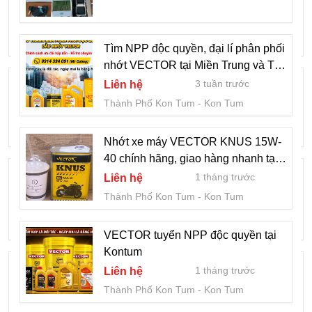
600m² xách vali vào ở ngay
1 tháng trước
5 tỷ
Thành Phố Kon Tum
Kon Tum
Tìm NPP độc quyền, đại lí phân phối
nhớt VECTOR tại Miền Trung và Tây
Nguyên
Nên chọn chân tăng chỉnh Fami ở đâu ?
3 tuần trước
Liên hệ
1 tháng trước
1 ngàn
Thành Phố Kon Tum
Kon Tum
Thành Phố Kon Tum
Kon Tum
Nhớt xe máy VECTOR KNUS 15W-
40 chính hãng, giao hàng nhanh tại
Thép Tấm Chịu Nhiệt lò hơi A515 Gr70,
KonTum
1 tháng trước
Liên hệ
A516 Gr70,20mm,25mm
Thành Phố Kon Tum
Kon Tum
1 tháng trước
30 ngàn
Thành Phố Kon Tum
Kon Tum
VECTOR tuyển NPP độc quyền tại
Kontum
Bán thùng nhựa trong, thùng nhựa trong
1 tháng trước
Liên hệ
có bánh xe giá sốc
Thành Phố Kon Tum
Kon Tum
2 tháng trước
Liên hệ