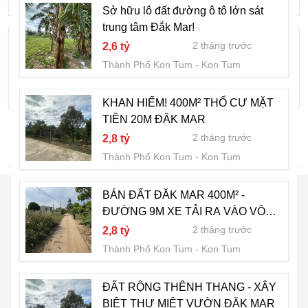
Thành Phố Kon Tum
Kon Tum
Sở hữu lô đất đường ô tô lớn sát
trung tâm Đắk Mar!
🔥 KÈO THƠM ĐẦU TƯ/CÁ NHÂN -
2 tháng trước
2,6 tỷ
2.400M2 ĐẤT THỔ CƯ - CƠ HỘI PHÂN
Thành Phố Kon Tum
Kon Tum
LÔ SINH LỜI KHỦNG 🔥
2 tháng trước
6,8 tỷ
Thành Phố Kon Tum
Kon Tum
KHAN HIẾM! 400M² THỔ CƯ MẶT
TIỀN 20M ĐĂK MAR
2 tháng trước
2,8 tỷ
TÌM NHIỀU HƠN
Thành Phố Kon Tum
Kon Tum
BÁN ĐẤT ĐĂK MAR 400M² -
ĐƯỜNG 9M XE TẢI RA VÀO VÔ
TƯ
2 tháng trước
2,8 tỷ
Thành Phố Kon Tum
Kon Tum
ĐẤT RỘNG THÊNH THANG - XÂY
BIỆT THỰ MIỆT VƯỜN ĐĂK MAR