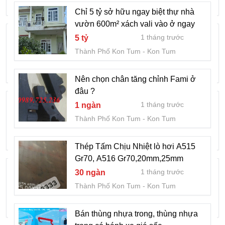
Thành Phố Kon Tum
Kon Tum
Chỉ 5 tỷ sở hữu ngay biệt thự nhà
vườn 600m² xách vali vào ở ngay
Diện tích khủng 225m2 (ngang 18m, dài
1 tháng trước
5 tỷ
14m), thổ cư 100%,
Thành Phố Kon Tum
Kon Tum
2 tháng trước
3,1 tỷ
Thành Phố Kon Tum
Kon Tum
Nên chọn chân tăng chỉnh Fami ở
đâu ?
Cơ hội hiếm có để sở hữu một lô đất đẹp
1 tháng trước
1 ngàn
với mức giá cực kỳ hấp dẫn
Thành Phố Kon Tum
Kon Tum
2 tháng trước
3,2 tỷ
Thành Phố Kon Tum
Kon Tum
Thép Tấm Chịu Nhiệt lò hơi A515
Gr70, A516 Gr70,20mm,25mm
Miếng đất này rộng tới 2400m2, mặt tiền
1 tháng trước
30 ngàn
khủng 70m, hướng Bắc mát mẻ.
Thành Phố Kon Tum
Kon Tum
2 tháng trước
6,8 tỷ
Thành Phố Kon Tum
Kon Tum
Bán thùng nhựa trong, thùng nhựa