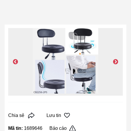
Chia sẻ
Lưu tin
Mã tin:
1689646
Báo cáo