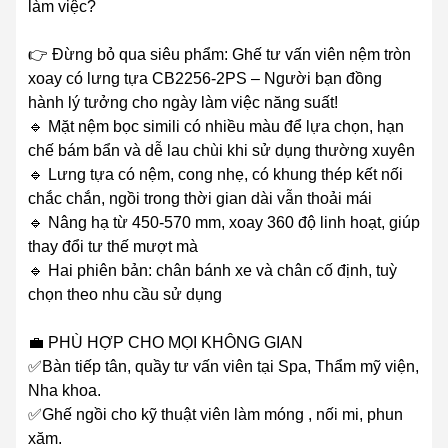
làm việc?
👉 Đừng bỏ qua siêu phẩm: Ghế tư vấn viên nệm tròn
xoay có lưng tựa CB2256-2PS – Người bạn đồng
hành lý tưởng cho ngày làm việc năng suất!
🔹 Mặt nệm bọc simili có nhiều màu để lựa chọn, hạn
chế bám bẩn và dễ lau chùi khi sử dụng thường xuyên
🔹 Lưng tựa có nệm, cong nhẹ, có khung thép kết nối
chắc chắn, ngồi trong thời gian dài vẫn thoải mái
🔹 Nâng hạ từ 450-570 mm, xoay 360 độ linh hoạt, giúp
thay đổi tư thế mượt mà
🔹 Hai phiên bản: chân bánh xe và chân cố định, tuỳ
chọn theo nhu cầu sử dụng
💼 PHÙ HỢP CHO MỌI KHÔNG GIAN
✅Bàn tiếp tân, quầy tư vấn viên tại Spa, Thẩm mỹ viện,
Nha khoa.
✅Ghế ngồi cho kỹ thuật viên làm móng , nối mi, phun
xăm.