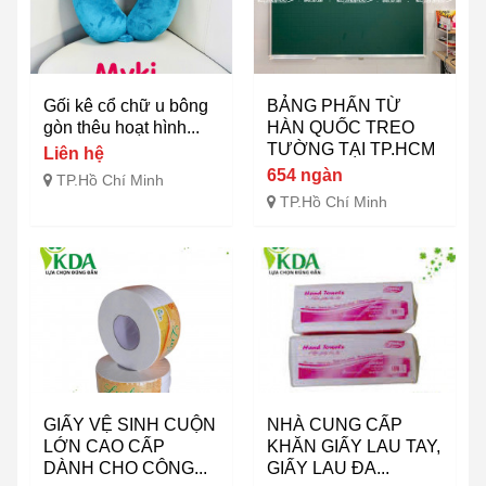
Gối kê cổ chữ u bông
BẢNG PHẤN TỪ
gòn thêu hoạt hình...
HÀN QUỐC TREO
TƯỜNG TẠI TP.HCM
Liên hệ
654 ngàn
TP.Hồ Chí Minh
TP.Hồ Chí Minh
GIẤY VỆ SINH CUỘN
NHÀ CUNG CẤP
LỚN CAO CẤP
KHĂN GIẤY LAU TAY,
DÀNH CHO CÔNG...
GIẤY LAU ĐA...