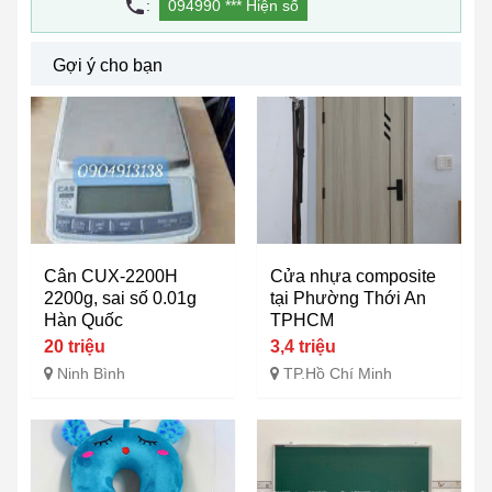
:
094990 ***
Hiện số
Gợi ý cho bạn
Cân CUX-2200H
Cửa nhựa composite
2200g, sai số 0.01g
tại Phường Thới An
Hàn Quốc
TPHCM
20 triệu
3,4 triệu
Ninh Bình
TP.Hồ Chí Minh