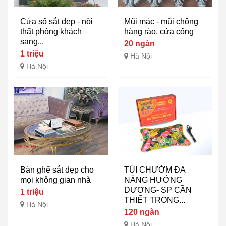
Cửa sổ sắt đẹp - nội
Mũi mác - mũi chông
thất phòng khách
hàng rào, cửa cổng
sang...
20 ngàn
1 triệu
Hà Nội
Hà Nội
Bàn ghế sắt đẹp cho
TÚI CHƯỜM ĐA
mọi không gian nhà
NĂNG HƯỚNG
DƯƠNG- SP CẦN
1 triệu
THIẾT TRONG...
Hà Nội
120 ngàn
Hà Nội