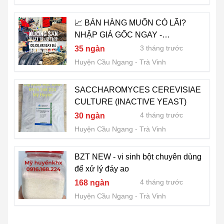
📈 BÁN HÀNG MUỐN CÓ LÃI?
NHẬP GIÁ GỐC NGAY -
0822.879.469 (HẢO)
3 tháng trước
35 ngàn
Huyện Cầu Ngang
Trà Vinh
SACCHAROMYCES CEREVISIAE
CULTURE (INACTIVE YEAST)
4 tháng trước
30 ngàn
Huyện Cầu Ngang
Trà Vinh
BZT NEW - vi sinh bột chuyên dùng
để xử lý đáy ao
4 tháng trước
168 ngàn
Huyện Cầu Ngang
Trà Vinh