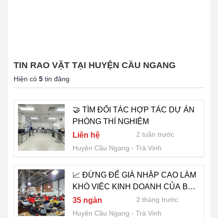
TIN RAO VẶT TẠI HUYỆN CẦU NGANG
Hiện có
5
tin đăng
🤝 TÌM ĐỐI TÁC HỢP TÁC DỰ ÁN
PHÒNG THÍ NGHIỆM
2 tuần trước
Liên hệ
Huyện Cầu Ngang
Trà Vinh
📈 ĐỪNG ĐỂ GIÁ NHẬP CAO LÀM
KHÓ VIỆC KINH DOANH CỦA BẠN
- 0822.879.469 (HẢO)
2 tháng trước
35 ngàn
Huyện Cầu Ngang
Trà Vinh