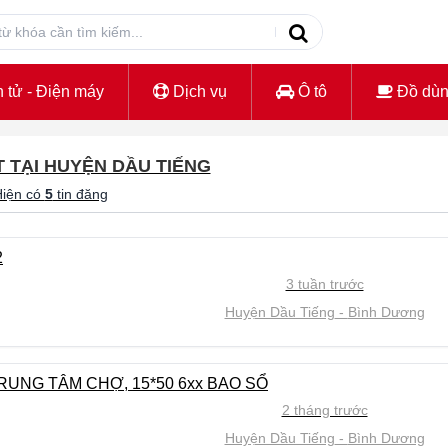
 tử - Điện máy
Dịch vụ
Ô tô
Đồ dù
T TẠI HUYỆN DẦU TIẾNG
iện có
5
tin đăng
2
3 tuần trước
Huyện Dầu Tiếng
Bình Dương
UNG TÂM CHỢ, 15*50 6xx BAO SỔ
2 tháng trước
Huyện Dầu Tiếng
Bình Dương