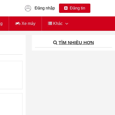
Đăng nhập
Đăng tin
ng
Xe máy
Khác
TÌM NHIỀU HƠN