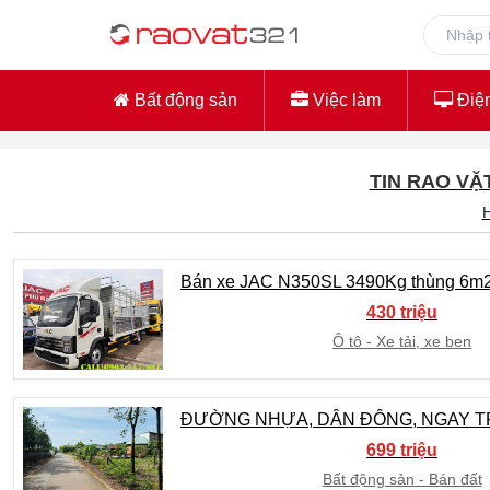
Bất động sản
Việc làm
Điện
TIN RAO VẶ
H
Bán xe JAC N350SL 3490Kg thùng 6m
430 triệu
Ô tô
Xe tải, xe ben
ĐƯỜNG NHỰA, DÂN ĐÔNG, NGAY TR
699 triệu
Bất động sản
Bán đất