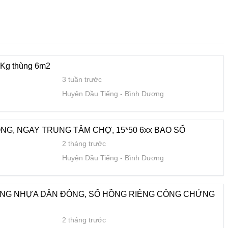
ÂN ĐÔNG, SỔ HỒNG RIÊNG CÔNG CHỨNG NGAY
2 tháng trước
Huyện Dầu Tiếng
Bình Dương
Kg thùng 6m2
3 tuần trước
Huyện Dầu Tiếng
Bình Dương
DL lớn dễ kinh doanh hoặc đầu tư lâu dài Huyện Dầu Tiếng
2 tháng trước
Huyện Dầu Tiếng
Bình Dương
G, NGAY TRUNG TÂM CHỢ, 15*50 6xx BAO SỔ
2 tháng trước
Huyện Dầu Tiếng
Bình Dương
Á F0 SIÊU TỐT THƯƠNG LƯỢNG CHÍNH CHỦ
2 tháng trước
Huyện Dầu Tiếng
Bình Dương
ỜNG NHỰA DÂN ĐÔNG, SỔ HỒNG RIÊNG CÔNG CHỨNG
2 tháng trước