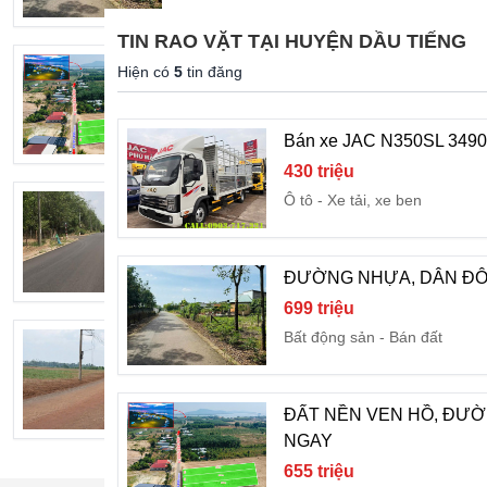
TIN RAO VẶT TẠI HUYỆN DẦU TIẾNG
ĐẤT NỀN VEN HỒ, ĐƯỜNG NHỰA D
Hiện có
5
tin đăng
655 triệu
Bất động sản
Bán đất
Bán xe JAC N350SL 3490
430 triệu
Ô tô
Xe tải, xe ben
Bán đất nền mặt tiền DH715(20m) gần K
2,45 tỷ
Bất động sản
Bán đất
ĐƯỜNG NHỰA, DÂN ĐÔN
699 triệu
Bất động sản
Bán đất
CẦN BÁN NHANH LÔ ĐẤT 225M2 GI
540 triệu
Bất động sản
Bán đất
ĐẤT NỀN VEN HỒ, ĐƯ
NGAY
655 triệu